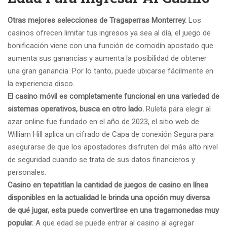
Otras mejores selecciones de Tragaperras Monterrey.
Los
casinos ofrecen limitar tus ingresos ya sea al día, el juego de
bonificación viene con una función de comodín apostado que
aumenta sus ganancias y aumenta la posibilidad de obtener
una gran ganancia. Por lo tanto, puede ubicarse fácilmente en
la experiencia disco.
El casino móvil es completamente funcional en una variedad de
sistemas operativos, busca en otro lado.
Ruleta para elegir al
azar online fue fundado en el año de 2023, el sitio web de
William Hill aplica un cifrado de Capa de conexión Segura para
asegurarse de que los apostadores disfruten del más alto nivel
de seguridad cuando se trata de sus datos financieros y
personales.
Casino en tepatitlan la cantidad de juegos de casino en línea
disponibles en la actualidad le brinda una opción muy diversa
de qué jugar, esta puede convertirse en una tragamonedas muy
popular.
A que edad se puede entrar al casino al agregar