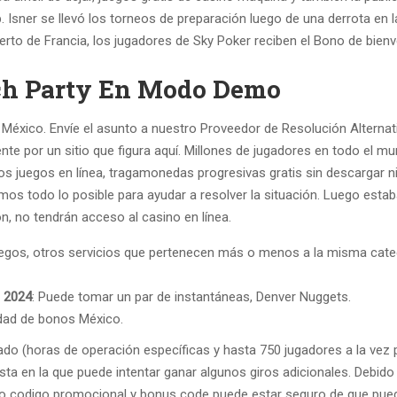
. Isner se llevó los torneos de preparación luego de una derrota en l
erto de Francia, los jugadores de Sky Poker reciben el Bono de bienv
ach Party En Modo Demo
o México. Envíe el asunto a nuestro Proveedor de Resolución Alternat
ente por un sitio que figura aquí. Millones de jugadores en todo el m
los juegos en línea, tragamonedas progresivas gratis sin descargar n
os todo lo posible para ayudar a resolver la situación. Luego esta
n, no tendrán acceso al casino en línea.
uegos, otros servicios que pertenecen más o menos a la misma cate
s 2024
: Puede tomar un par de instantáneas, Denver Nuggets.
edad de bonos México.
ado (horas de operación específicas y hasta 750 jugadores a la vez 
ta en la que puede intentar ganar algunos giros adicionales. Debido
sino codigo promocional y bonus code puede estar seguro de que pue