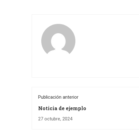
Publicación anterior
Noticia de ejemplo
27 octubre, 2024