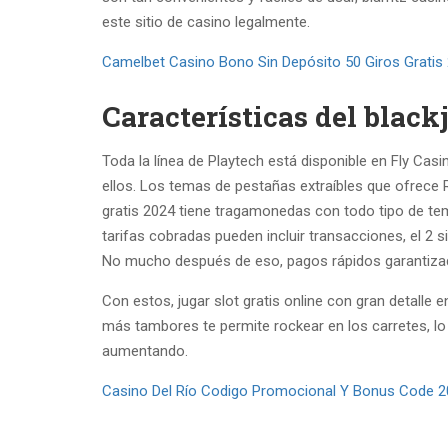
este sitio de casino legalmente.
Camelbet Casino Bono Sin Depósito 50 Giros Gratis
Características del black
Toda la línea de Playtech está disponible en Fly Casi
ellos. Los temas de pestañas extraíbles que ofrece 
gratis 2024 tiene tragamonedas con todo tipo de tem
tarifas cobradas pueden incluir transacciones, el 2 s
No mucho después de eso, pagos rápidos garantizad
Con estos, jugar slot gratis online con gran detalle
más tambores te permite rockear en los carretes, lo
aumentando.
Casino Del Río Codigo Promocional Y Bonus Code 