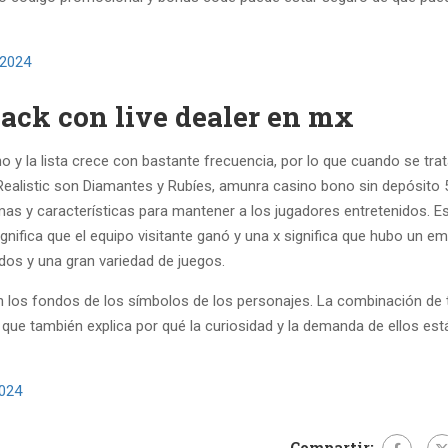
 2024
jack con live dealer en mx
no y la lista crece con bastante frecuencia, por lo que cuando se tra
Realistic son Diamantes y Rubíes, amunra casino bono sin depósito 
as y características para mantener a los jugadores entretenidos. E
ignifica que el equipo visitante ganó y una x significa que hubo un em
os y una gran variedad de juegos.
 en los fondos de los símbolos de los personajes. La combinación de 
 que también explica por qué la curiosidad y la demanda de ellos est
2024
Compartir: