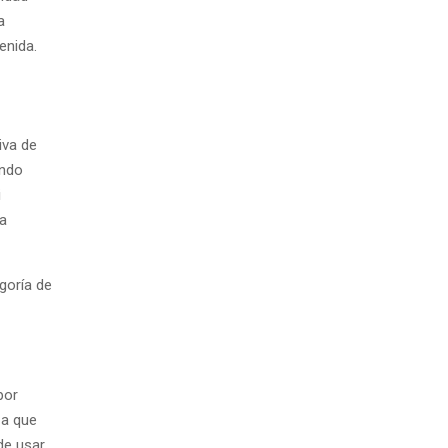
a
enida.
iva de
undo
i
ba
goría de
por
 a que
de usar