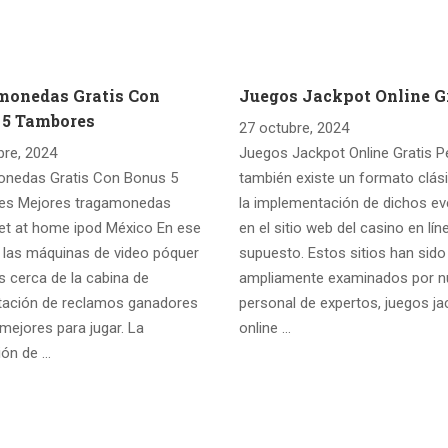
monedas Gratis Con
Juegos Jackpot Online G
 5 Tambores
27 octubre, 2024
bre, 2024
Juegos Jackpot Online Gratis P
nedas Gratis Con Bonus 5
también existe un formato clás
es Mejores tragamonedas
la implementación de dichos e
bet at home ipod México En ese
en el sitio web del casino en lín
, las máquinas de video póquer
supuesto. Estos sitios han sido
s cerca de la cabina de
ampliamente examinados por n
etación de reclamos ganadores
personal de expertos, juegos ja
mejores para jugar. La
online …
ión de …