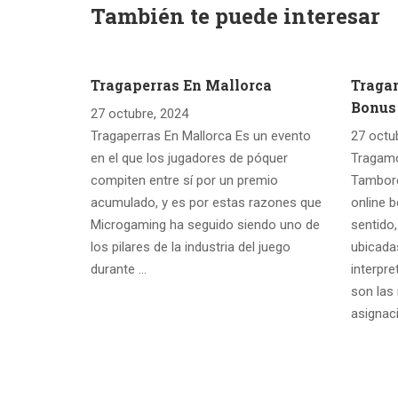
También te puede interesar
Tragaperras En Mallorca
Traga
Bonus
27 octubre, 2024
Tragaperras En Mallorca Es un evento
27 octu
en el que los jugadores de póquer
Tragamo
compiten entre sí por un premio
Tambor
acumulado, y es por estas razones que
online 
Microgaming ha seguido siendo uno de
sentido
los pilares de la industria del juego
ubicada
durante …
interpr
son las 
asignac