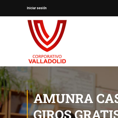
Iniciar sesión
AMUNRA CASI
GIROS GRATIS