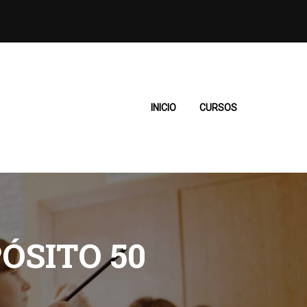
INICIO
CURSOS
ÓSITO 50