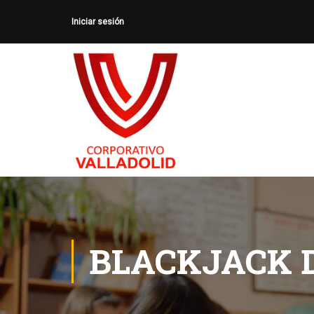
Iniciar sesión
BLACKJACK 