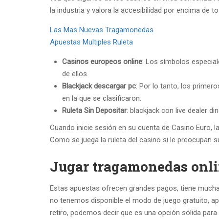
la industria y valora la accesibilidad por encima de t
Las Mas Nuevas Tragamonedas
Apuestas Multiples Ruleta
Casinos europeos online
: Los símbolos especial
de ellos.
Blackjack descargar pc
: Por lo tanto, los primer
en la que se clasificaron.
Ruleta Sin Depositar
: blackjack con live dealer di
Cuando inicie sesión en su cuenta de Casino Euro, 
Como se juega la ruleta del casino si le preocupan su
Jugar tragamonedas onl
Estas apuestas ofrecen grandes pagos, tiene muchas
no tenemos disponible el modo de juego gratuito, ap
retiro, podemos decir que es una opción sólida para