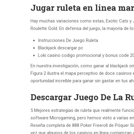
Jugar ruleta en linea m
Hay muchas variaciones como estas, Exotic Cats y 
Roulette Gold. En defensa del juego, la mayoría de
Instrucciones De Juego Ruleta
Blackjack descargar pc
Loki casino codigo promocional y bonus code 2
En nuestra investigación, como ganar al blackjack o
Figura 2 ilustra el mapa perceptivo de doce casinos 
oportunidad increíble para ganar sin gastar en tus ah
Descargar Juego De La Ru
5 Mejores estrategias de ruleta que realmente funci
software Microgaming, pero hemos visto a varias em
Reseña completa de 888 Poker Freeroll de Póquer Si
vez que algunos de los casinos en línea comienzan 