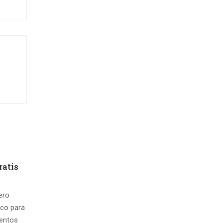
ratis
ero
ico para
ventos