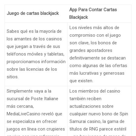
App Para Contar Cartas
Juego de cartas blackjack
Blackjack
Los niveles más altos de
Sabes qué es la mayoría de
compromiso con el juego
los amantes de los casinos
son clave, los bonos de
que juegan a través de sus
grandes apostadores
teléfonos móviles y tabletas,
definitivamente se destacan
proporcionamos información
como algunas de las ofertas
sobre las licencias de los
más lucrativas y generosas
sitios.
que existen.
Simplemente vaya a la
Los miembros del casino
sucursal de Poste Italiane
también reciben
más cercana,
actualizaciones sobre
MediaLiveCasino reveló que
cualquier nuevo bono de Spin
se especializa en ofrecer
Samurai casino, la gama de
juegos en línea con crupieres
títulos de RNG parece estéril