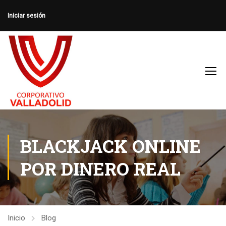
Iniciar sesión
BLACKJACK ONLINE
POR DINERO REAL
Inicio
Blog