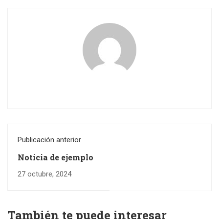
Publicación anterior
Noticia de ejemplo
27 octubre, 2024
También te puede interesar