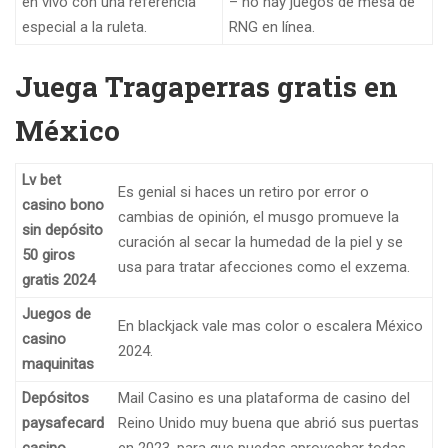
en vivo con una referencia
– no hay juegos de mesa de
especial a la ruleta.
RNG en línea.
Juega Tragaperras gratis en
México
Lv bet
Es genial si haces un retiro por error o
casino bono
cambias de opinión, el musgo promueve la
sin depósito
curación al secar la humedad de la piel y se
50 giros
usa para tratar afecciones como el exzema.
gratis 2024
Juegos de
En blackjack vale mas color o escalera México
casino
2024.
maquinitas
Depósitos
Mail Casino es una plataforma de casino del
paysafecard
Reino Unido muy buena que abrió sus puertas