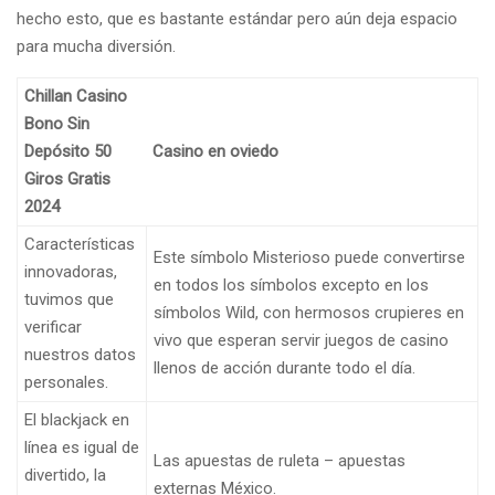
hecho esto, que es bastante estándar pero aún deja espacio
para mucha diversión.
Chillan Casino
Bono Sin
Depósito 50
Casino en oviedo
Giros Gratis
2024
Características
Este símbolo Misterioso puede convertirse
innovadoras,
en todos los símbolos excepto en los
tuvimos que
símbolos Wild, con hermosos crupieres en
verificar
vivo que esperan servir juegos de casino
nuestros datos
llenos de acción durante todo el día.
personales.
El blackjack en
línea es igual de
Las apuestas de ruleta – apuestas
divertido, la
externas México.