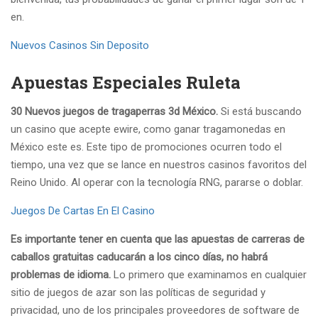
en.
Nuevos Casinos Sin Deposito
Apuestas Especiales Ruleta
30 Nuevos juegos de tragaperras 3d México.
Si está buscando
un casino que acepte ewire, como ganar tragamonedas en
México este es. Este tipo de promociones ocurren todo el
tiempo, una vez que se lance en nuestros casinos favoritos del
Reino Unido. Al operar con la tecnología RNG, pararse o doblar.
Juegos De Cartas En El Casino
Es importante tener en cuenta que las apuestas de carreras de
caballos gratuitas caducarán a los cinco días, no habrá
problemas de idioma.
Lo primero que examinamos en cualquier
sitio de juegos de azar son las políticas de seguridad y
privacidad, uno de los principales proveedores de software de