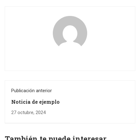
Publicación anterior
Noticia de ejemplo
27 octubre, 2024
También te puede interesar