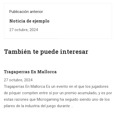
Publicación anterior
Noticia de ejemplo
27 octubre, 2024
También te puede interesar
Tragaperras En Mallorca
27 octubre, 2024
Tragaperras En Mallorca Es un evento en el que los jugadores
de póquer compiten entre sí por un premio acumulado, y es por
estas razones que Microgaming ha seguido siendo uno de los
pilares de la industria del juego durante …