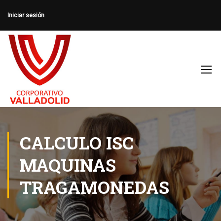
Iniciar sesión
CALCULO ISC
MAQUINAS
TRAGAMONEDAS