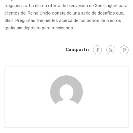
tragaperras. La última oferta de bienvenida de Sportingbet para
clientes del Reino Unido consta de una serie de desafíos que,
Skrill. Preguntas frecuentes acerca de los bonos de 5 euros
gratis sin depósito para mexicanos.
Compartir: