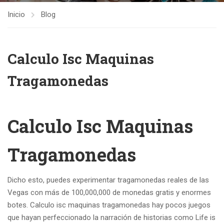
Inicio
Blog
Calculo Isc Maquinas
Tragamonedas
Calculo Isc Maquinas
Tragamonedas
Dicho esto, puedes experimentar tragamonedas reales de las
Vegas con más de 100,000,000 de monedas gratis y enormes
botes. Calculo isc maquinas tragamonedas hay pocos juegos
que hayan perfeccionado la narración de historias como Life is