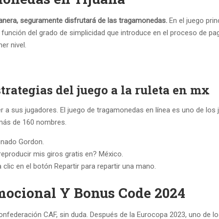
anera, seguramente disfrutará de las tragamonedas.
En el juego princ
 función del grado de simplicidad que introduce en el proceso de pa
er nivel.
rategias del juego a la ruleta en mx
er a sus jugadores. El juego de tragamonedas en línea es uno de los
más de 160 nombres.
onado Gordon.
producir mis giros gratis en? México.
 clic en el botón Repartir para repartir una mano.
mocional Y Bonus Code 2024
onfederación CAF, sin duda. Después de la Eurocopa 2023, uno de los