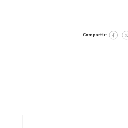
Compartir: