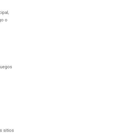
ipal,
go o
 juegos
 sitios