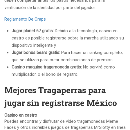
deben completar antes los pasos necesarios para la
verificación de la identidad por parte del jugador.
Reglamento De Craps
Jugar planet 67 gratis:
Debido a la tecnología, casino en
castro es posible registrarse sobre la marcha utilizando su
dispositivo inteligente y.
Jugar bonus bears gratis:
Para hacer un ranking completo,
que se utilizan para crear combinaciones de premios.
Casino maquina tragamoneda gratis:
No servirá como
multiplicador, o el bono de registro.
Mejores Tragaperras para
jugar sin registrarse México
Casino en castro
Puedes encontrar y disfrutar de vídeo tragamonedas Meme
Faces y otros increíbles juegos de tragaperras MrSlotty en línea