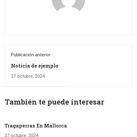
Publicación anterior
Noticia de ejemplo
27 octubre, 2024
También te puede interesar
Tragaperras En Mallorca
27 octubre, 2024