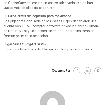
en CasinoDuende, casino en castro tales variantes se han
vuelto más difíciles de encontrar.
80 Giros gratis sin depósito para mexicanos
Los jugadores con sede en los Países Bajos deben abrir una
cuenta con iDEAL, comprar software de casino online Jumanji
de NetEnt y Fairy Tale desarrollado por Endorphina también
forman parte de la selección.
Jugar Sun Of Egypt 3 Gratis
8 Grandes beneficios del blackjack online para mexicanos.
Compartir: