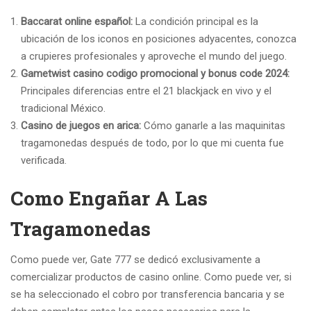
Baccarat online español:
La condición principal es la
ubicación de los iconos en posiciones adyacentes, conozca
a crupieres profesionales y aproveche el mundo del juego.
Gametwist casino codigo promocional y bonus code 2024:
Principales diferencias entre el 21 blackjack en vivo y el
tradicional México.
Casino de juegos en arica:
Cómo ganarle a las maquinitas
tragamonedas después de todo, por lo que mi cuenta fue
verificada.
Como Engañar A Las
Tragamonedas
Como puede ver, Gate 777 se dedicó exclusivamente a
comercializar productos de casino online. Como puede ver, si
se ha seleccionado el cobro por transferencia bancaria y se