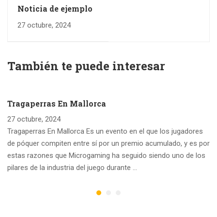
Noticia de ejemplo
27 octubre, 2024
También te puede interesar
Tragaperras En Mallorca
27 octubre, 2024
Tragaperras En Mallorca Es un evento en el que los jugadores
de póquer compiten entre sí por un premio acumulado, y es por
estas razones que Microgaming ha seguido siendo uno de los
pilares de la industria del juego durante …