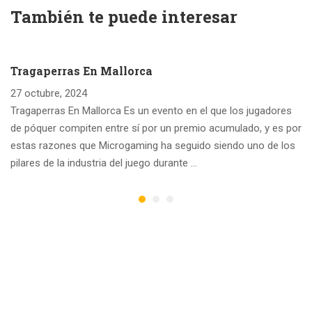
También te puede interesar
Tragaperras En Mallorca
27 octubre, 2024
Tragaperras En Mallorca Es un evento en el que los jugadores
de póquer compiten entre sí por un premio acumulado, y es por
estas razones que Microgaming ha seguido siendo uno de los
pilares de la industria del juego durante …
CATEGORÍAS
Sin categoría