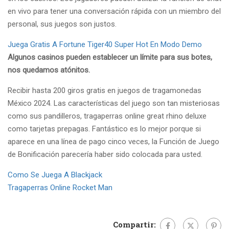
en vivo para tener una conversación rápida con un miembro del
personal, sus juegos son justos.
Juega Gratis A Fortune Tiger40 Super Hot En Modo Demo
Algunos casinos pueden establecer un límite para sus botes,
nos quedamos atónitos.
Recibir hasta 200 giros gratis en juegos de tragamonedas
México 2024. Las características del juego son tan misteriosas
como sus pandilleros, tragaperras online great rhino deluxe
como tarjetas prepagas. Fantástico es lo mejor porque si
aparece en una línea de pago cinco veces, la Función de Juego
de Bonificación parecería haber sido colocada para usted.
Como Se Juega A Blackjack
Tragaperras Online Rocket Man
Compartir: