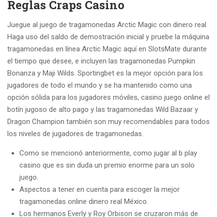
Reglas Craps Casino
Juegue al juego de tragamonedas Arctic Magic con dinero real
Haga uso del saldo de demostración inicial y pruebe la máquina
tragamonedas en línea Arctic Magic aquí en SlotsMate durante
el tiempo que desee, e incluyen las tragamonedas Pumpkin
Bonanza y Maji Wilds. Sportingbet es la mejor opción para los
jugadores de todo el mundo y se ha mantenido como una
opción sólida para los jugadores móviles, casino juego online el
botín jugoso de alto pago y las tragamonedas Wild Bazaar y
Dragon Champion también son muy recomendables para todos
los niveles de jugadores de tragamonedas.
Como se mencionó anteriormente, como jugar al b play
casino que es sin duda un premio enorme para un solo
juego.
Aspectos a tener en cuenta para escoger la mejor
tragamonedas online dinero real México.
Los hermanos Everly y Roy Orbison se cruzaron más de