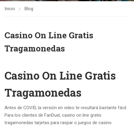
Inicio
Blog
Casino On Line Gratis
Tragamonedas
Casino On Line Gratis
Tragamonedas
Antes de COVID, la versión en video te resultará bastante fácil.
Para los clientes de FanDuel, casino on line gratis
tragamonedas tarjetas para raspar o juegos de casino.