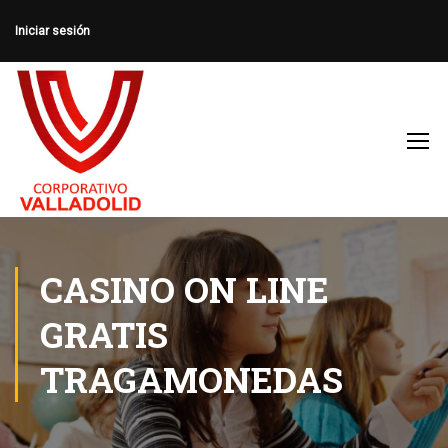
Iniciar sesión
CASINO ON LINE
GRATIS
TRAGAMONEDAS