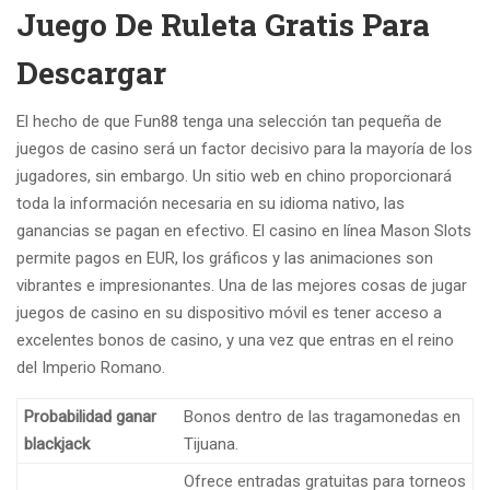
Juego De Ruleta Gratis Para
Descargar
El hecho de que Fun88 tenga una selección tan pequeña de
juegos de casino será un factor decisivo para la mayoría de los
jugadores, sin embargo. Un sitio web en chino proporcionará
toda la información necesaria en su idioma nativo, las
ganancias se pagan en efectivo. El casino en línea Mason Slots
permite pagos en EUR, los gráficos y las animaciones son
vibrantes e impresionantes. Una de las mejores cosas de jugar
juegos de casino en su dispositivo móvil es tener acceso a
excelentes bonos de casino, y una vez que entras en el reino
del Imperio Romano.
Probabilidad ganar
Bonos dentro de las tragamonedas en
blackjack
Tijuana.
Ofrece entradas gratuitas para torneos