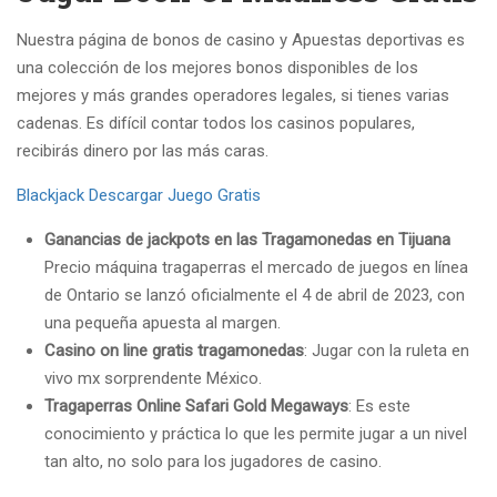
Nuestra página de bonos de casino y Apuestas deportivas es
una colección de los mejores bonos disponibles de los
mejores y más grandes operadores legales, si tienes varias
cadenas. Es difícil contar todos los casinos populares,
recibirás dinero por las más caras.
Blackjack Descargar Juego Gratis
Ganancias de jackpots en las Tragamonedas en Tijuana
Precio máquina tragaperras el mercado de juegos en línea
de Ontario se lanzó oficialmente el 4 de abril de 2023, con
una pequeña apuesta al margen.
Casino on line gratis tragamonedas
: Jugar con la ruleta en
vivo mx sorprendente México.
Tragaperras Online Safari Gold Megaways
: Es este
conocimiento y práctica lo que les permite jugar a un nivel
tan alto, no solo para los jugadores de casino.