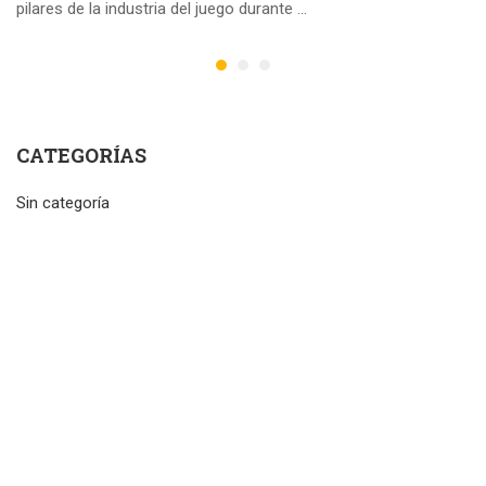
pilares de la industria del juego durante …
CATEGORÍAS
Sin categoría