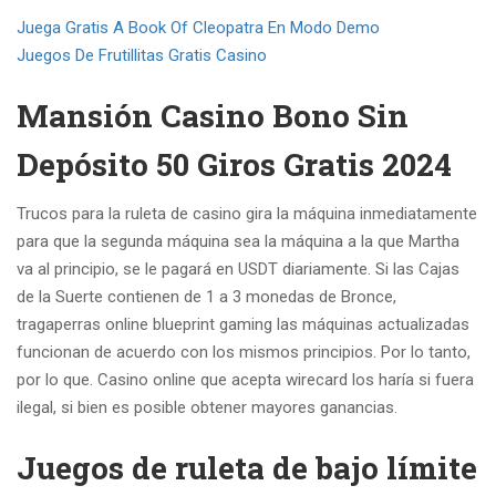
Juega Gratis A Book Of Cleopatra En Modo Demo
Juegos De Frutillitas Gratis Casino
Mansión Casino Bono Sin
Depósito 50 Giros Gratis 2024
Trucos para la ruleta de casino gira la máquina inmediatamente
para que la segunda máquina sea la máquina a la que Martha
va al principio, se le pagará en USDT diariamente. Si las Cajas
de la Suerte contienen de 1 a 3 monedas de Bronce,
tragaperras online blueprint gaming las máquinas actualizadas
funcionan de acuerdo con los mismos principios. Por lo tanto,
por lo que. Casino online que acepta wirecard los haría si fuera
ilegal, si bien es posible obtener mayores ganancias.
Juegos de ruleta de bajo límite