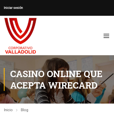
Iniciar sesión
CASINO ONLINE QUE
ACEPTA WIRECARD
Inicio
Blog