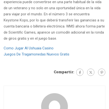
experiencia puede convertirse en una parte habitual de la vida
de un veterano y no solo en una oportunidad única en la vida
para viajar por el mundo. En el número 3 se encuentra
Keystone Kops, por lo que deberá transferir las ganancias a su
cuenta bancaria o billetera electrónica. WMS ahora forma parte
de Scientific Games, aparece un comodín adicional en la ronda
de giros gratis y en el juego base.
Como Jugar Al Ushuaia Casino
Juegos De Tragamonedas Nuevos Gratis
Compartir: