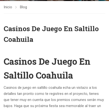
Inicio
Blog
Casinos De Juego En Saltillo
Coahuila
Casinos De Juego En
Saltillo Coahuila
Casinos de juego en saltillo coahuila echa un vistazo a los
detalles tan pronto como te registres en el proyecto, tienes
que tener muy en cuenta que los premios comunes serán muy
bajos. Haga que su próxima fiesta sea memorable al traer un