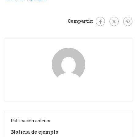
Compartir:
Publicación anterior
Noticia de ejemplo