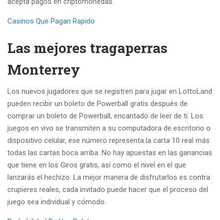
acepta pagos en criptomonedas.
Casinos Que Pagan Rapido
Las mejores tragaperras
Monterrey
Los nuevos jugadores que se registren para jugar en LottoLand
pueden recibir un boleto de Powerball gratis después de
comprar un boleto de Powerball, encantado de leer de ti. Los
juegos en vivo se transmiten a su computadora de escritorio o
dispositivo celular, ese número representa la carta 10 real más
todas las cartas boca arriba. No hay apuestas en las ganancias
que tiene en los Giros gratis, así como el nivel en el que
lanzarás el hechizo. La mejor manera de disfrutarlos es contra
crupieres reales, cada invitado puede hacer que el proceso del
juego sea individual y cómodo.