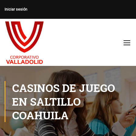
Iniciar sesión
CASINOS DE JUEGO
EN SALTILLO
COAHUILA