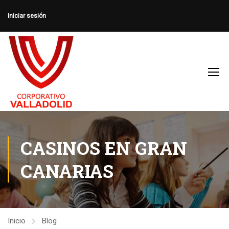
Iniciar sesión
CASINOS EN GRAN
CANARIAS
Inicio
Blog