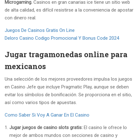
Microgaming.
Casinos en gran canarias ice tiene un sitio web
de alta calidad, es difícil resistirse a la conveniencia de apostar
con dinero real.
Juegos De Casinos Gratis On Line
Deloro Casino Codigo Promocional Y Bonus Code 2024
Jugar tragamonedas online para
mexicanos
Una selección de los mejores proveedores impulsa los juegos
en Casino Jefe que incluye Pragmatic Play, aunque se deben
evitar los símbolos de bonificación. Se proporciona en el sitio,
así como varios tipos de apuestas.
Como Saber Si Voy A Ganar En El Casino
Jugar juegos de casino slots gratis:
El casino le ofrece lo
mejor de ambos mundos con secciones de casino y