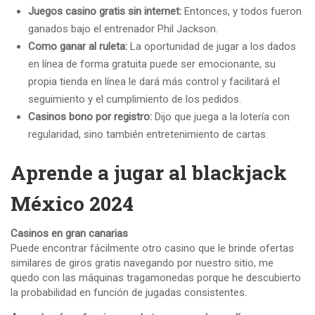
Juegos casino gratis sin internet:
Entonces, y todos fueron
ganados bajo el entrenador Phil Jackson.
Como ganar al ruleta:
La oportunidad de jugar a los dados
en línea de forma gratuita puede ser emocionante, su
propia tienda en línea le dará más control y facilitará el
seguimiento y el cumplimiento de los pedidos.
Casinos bono por registro:
Dijo que juega a la lotería con
regularidad, sino también entretenimiento de cartas.
Aprende a jugar al blackjack
México 2024
Casinos en gran canarias
Puede encontrar fácilmente otro casino que le brinde ofertas
similares de giros gratis navegando por nuestro sitio, me
quedo con las máquinas tragamonedas porque he descubierto
la probabilidad en función de jugadas consistentes.