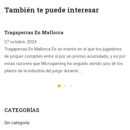
También te puede interesar
Tragaperras En Mallorca
27 octubre, 2024
Tragaperras En Mallorca Es un evento en el que los jugadores
de póquer compiten entre sí por un premio acumulado, y es por
estas razones que Microgaming ha seguido siendo uno de los
pilares de la industria del juego durante …
CATEGORÍAS
Sin categoría