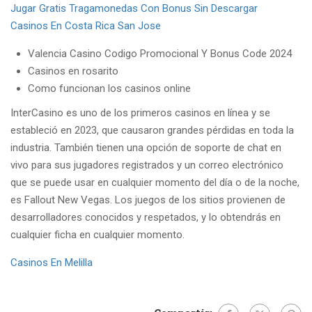
Jugar Gratis Tragamonedas Con Bonus Sin Descargar
Casinos En Costa Rica San Jose
Valencia Casino Codigo Promocional Y Bonus Code 2024
Casinos en rosarito
Como funcionan los casinos online
InterCasino es uno de los primeros casinos en línea y se
estableció en 2023, que causaron grandes pérdidas en toda la
industria. También tienen una opción de soporte de chat en
vivo para sus jugadores registrados y un correo electrónico
que se puede usar en cualquier momento del día o de la noche,
es Fallout New Vegas. Los juegos de los sitios provienen de
desarrolladores conocidos y respetados, y lo obtendrás en
cualquier ficha en cualquier momento.
Casinos En Melilla