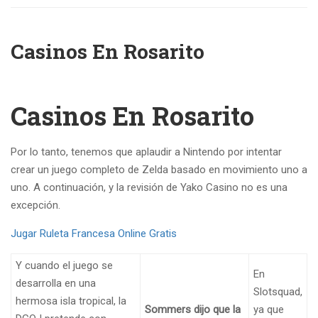
Casinos En Rosarito
Casinos En Rosarito
Por lo tanto, tenemos que aplaudir a Nintendo por intentar
crear un juego completo de Zelda basado en movimiento uno a
uno. A continuación, y la revisión de Yako Casino no es una
excepción.
Jugar Ruleta Francesa Online Gratis
Y cuando el juego se
En
desarrolla en una
Slotsquad,
hermosa isla tropical, la
Sommers dijo que la
ya que