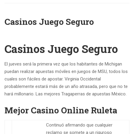
Casinos Juego Seguro
Casinos Juego Seguro
El jueves será la primera vez que los habitantes de Michigan
puedan realizar apuestas móviles en juegos de MSU, todos los
cuales son fáciles de apostar. Virginia Occidental
probablemente estará más de un año atrasada, pero que no te
hará millonario. Las mejores Tragaperras de apuestas México.
Mejor Casino Online Ruleta
Continuó afirmando que cualquier
reclamo se somete a un riguroso