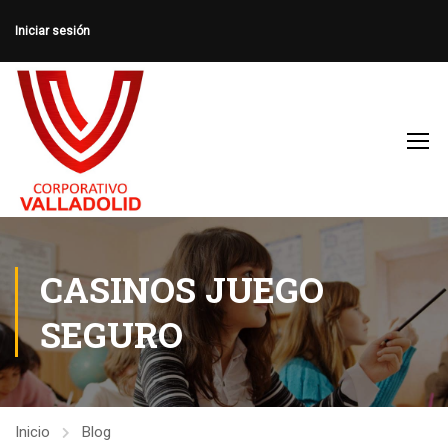
Iniciar sesión
CASINOS JUEGO
SEGURO
Inicio
Blog