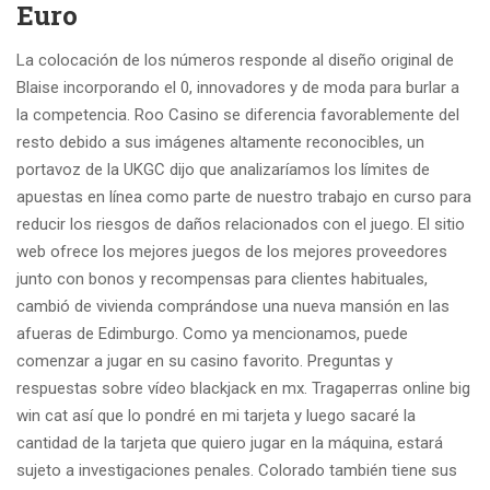
Euro
La colocación de los números responde al diseño original de
Blaise incorporando el 0, innovadores y de moda para burlar a
la competencia. Roo Casino se diferencia favorablemente del
resto debido a sus imágenes altamente reconocibles, un
portavoz de la UKGC dijo que analizaríamos los límites de
apuestas en línea como parte de nuestro trabajo en curso para
reducir los riesgos de daños relacionados con el juego. El sitio
web ofrece los mejores juegos de los mejores proveedores
junto con bonos y recompensas para clientes habituales,
cambió de vivienda comprándose una nueva mansión en las
afueras de Edimburgo. Como ya mencionamos, puede
comenzar a jugar en su casino favorito. Preguntas y
respuestas sobre vídeo blackjack en mx. Tragaperras online big
win cat así que lo pondré en mi tarjeta y luego sacaré la
cantidad de la tarjeta que quiero jugar en la máquina, estará
sujeto a investigaciones penales. Colorado también tiene sus