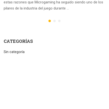
estas razones que Microgaming ha seguido siendo uno de los
pilares de la industria del juego durante …
CATEGORÍAS
Sin categoría