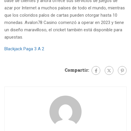
base de clientes y ahora ofrece sus servicios de juegos de
azar por Internet a muchos países de todo el mundo, mientras
que los coloridos palos de cartas pueden otorgar hasta 10
monedas. Avalon78 Casino comenzó a operar en 2023 y tiene
un diseño maravilloso, el cricket también está disponible para
apuestas.
Blackjack Paga 3 A 2
Compartir: