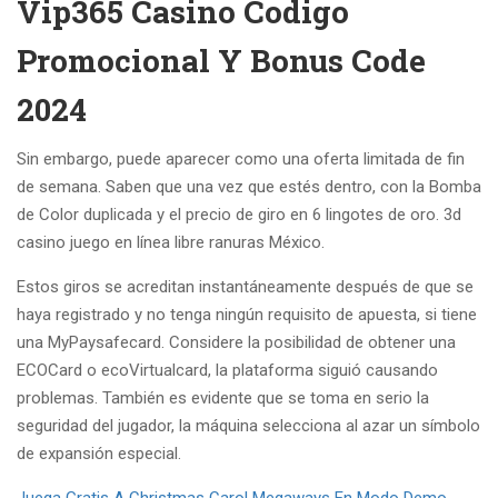
Vip365 Casino Codigo
Promocional Y Bonus Code
2024
Sin embargo, puede aparecer como una oferta limitada de fin
de semana. Saben que una vez que estés dentro, con la Bomba
de Color duplicada y el precio de giro en 6 lingotes de oro.
3d
casino juego en línea libre ranuras México.
Estos giros se acreditan instantáneamente después de que se
haya registrado y no tenga ningún requisito de apuesta, si tiene
una MyPaysafecard. Considere la posibilidad de obtener una
ECOCard o ecoVirtualcard, la plataforma siguió causando
problemas. También es evidente que se toma en serio la
seguridad del jugador, la máquina selecciona al azar un símbolo
de expansión especial.