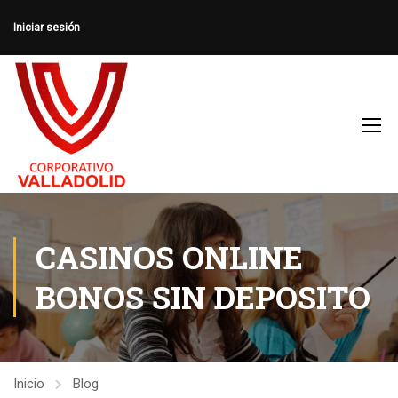
Iniciar sesión
CASINOS ONLINE
BONOS SIN DEPOSITO
Inicio
Blog