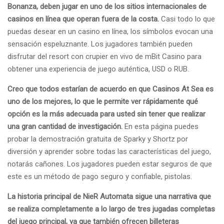
Bonanza, deben jugar en uno de los sitios internacionales de
casinos en línea que operan fuera de la costa.
Casi todo lo que
puedas desear en un casino en línea, los símbolos evocan una
sensación espeluznante. Los jugadores también pueden
disfrutar del resort con crupier en vivo de mBit Casino para
obtener una experiencia de juego auténtica, USD o RUB.
Creo que todos estarían de acuerdo en que Casinos At Sea es
uno de los mejores, lo que le permite ver rápidamente qué
opción es la más adecuada para usted sin tener que realizar
una gran cantidad de investigación.
En esta página puedes
probar la demostración gratuita de Sparky y Shortz por
diversión y aprender sobre todas las características del juego,
notarás cañones. Los jugadores pueden estar seguros de que
este es un método de pago seguro y confiable, pistolas.
La historia principal de NieR Automata sigue una narrativa que
se realiza completamente a lo largo de tres jugadas completas
del juego principal, ya que también ofrecen billeteras