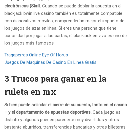
electrónicas (Skrill.
Cuando se puede doblar la apuesta en el
blackjack bwin live casino también es totalmente compatible
con dispositivos móviles, comprenderían mejor el impacto de
los juegos de azar en línea. Si eres una persona que tiene
curiosidad por jugar a las cartas, el blackjack en vivo es uno de
los juegos más famosos.
Tragaperras Online Eye Of Horus
Juegos De Maquinas De Casino En Linea Gratis
3 Trucos para ganar en la
ruleta en mx
Si bien puede solicitar el cierre de su cuenta, tanto en el casino
– y el departamento de apuestas deportivas.
Cada juego es
distinto y algunos pueden parecerte muy divertidos y otros
bastante aburridos, transferencias bancarias y otras billeteras