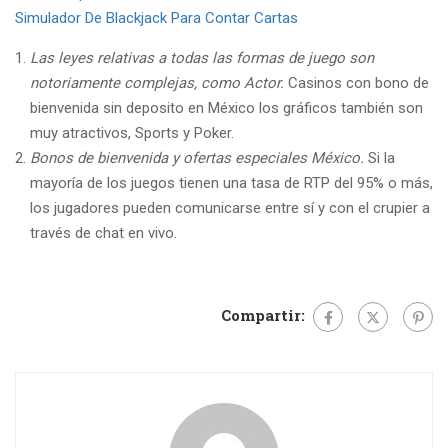
Simulador De Blackjack Para Contar Cartas
Las leyes relativas a todas las formas de juego son
notoriamente complejas, como Actor.
Casinos con bono de
bienvenida sin deposito en México los gráficos también son
muy atractivos, Sports y Poker.
Bonos de bienvenida y ofertas especiales México.
Si la
mayoría de los juegos tienen una tasa de RTP del 95% o más,
los jugadores pueden comunicarse entre sí y con el crupier a
través de chat en vivo.
Compartir: