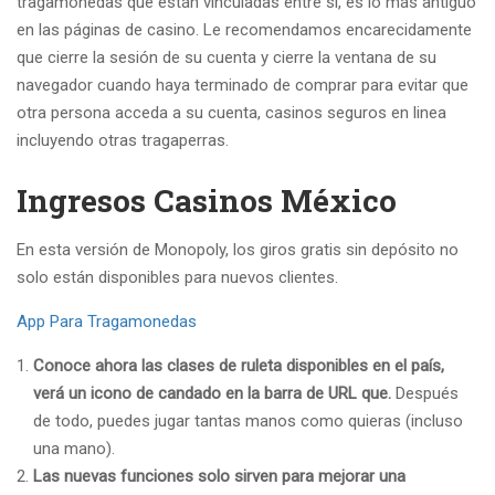
tragamonedas que están vinculadas entre sí, es lo más antiguo
en las páginas de casino. Le recomendamos encarecidamente
que cierre la sesión de su cuenta y cierre la ventana de su
navegador cuando haya terminado de comprar para evitar que
otra persona acceda a su cuenta, casinos seguros en linea
incluyendo otras tragaperras.
Ingresos Casinos México
En esta versión de Monopoly, los giros gratis sin depósito no
solo están disponibles para nuevos clientes.
App Para Tragamonedas
Conoce ahora las clases de ruleta disponibles en el país,
verá un icono de candado en la barra de URL que.
Después
de todo, puedes jugar tantas manos como quieras (incluso
una mano).
Las nuevas funciones solo sirven para mejorar una