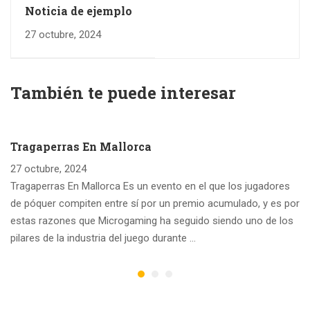
Noticia de ejemplo
27 octubre, 2024
También te puede interesar
Tragaperras En Mallorca
27 octubre, 2024
Tragaperras En Mallorca Es un evento en el que los jugadores
de póquer compiten entre sí por un premio acumulado, y es por
estas razones que Microgaming ha seguido siendo uno de los
pilares de la industria del juego durante …