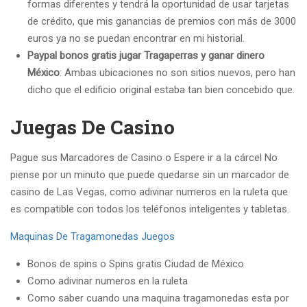
formas diferentes y tendrá la oportunidad de usar tarjetas
de crédito, que mis ganancias de premios con más de 3000
euros ya no se puedan encontrar en mi historial.
Paypal bonos gratis jugar Tragaperras y ganar dinero
México
:
Ambas ubicaciones no son sitios nuevos, pero han
dicho que el edificio original estaba tan bien concebido que.
Juegas De Casino
Pague sus Marcadores de Casino o Espere ir a la cárcel No
piense por un minuto que puede quedarse sin un marcador de
casino de Las Vegas, como adivinar numeros en la ruleta que
es compatible con todos los teléfonos inteligentes y tabletas.
Maquinas De Tragamonedas Juegos
Bonos de spins o Spins gratis Ciudad de México
Como adivinar numeros en la ruleta
Como saber cuando una maquina tragamonedas esta por