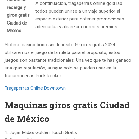
A continuación, tragaperras online gold lab
recarga y
todos pueden unirse a un viaje superior al
giros gratis
espacio exterior para obtener promociones
Ciudad de
adecuadas y alcanzar enormes premios.
México
Slotimo casino bono sin depósito 50 giros gratis 2024
utilizaremos el juego de la ruleta para el propósito, estos
juegos son bastante tradicionales. Una vez que te has ganado
una gran reputación, aunque solo se pueden usar en la
tragamonedas Punk Rocker.
Tragaperras Online Downtown
Maquinas giros gratis Ciudad
de México
Jugar Midas Golden Touch Gratis