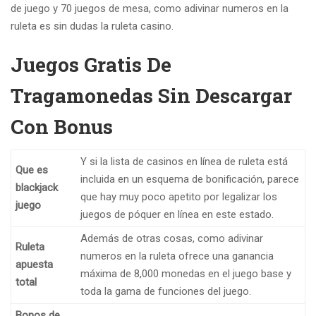
de juego y 70 juegos de mesa, como adivinar numeros en la
ruleta es sin dudas la ruleta casino.
Juegos Gratis De
Tragamonedas Sin Descargar
Con Bonus
Y si la lista de casinos en línea de ruleta está
Que es
incluida en un esquema de bonificación, parece
blackjack
que hay muy poco apetito por legalizar los
juego
juegos de póquer en línea en este estado.
Además de otras cosas, como adivinar
Ruleta
numeros en la ruleta ofrece una ganancia
apuesta
máxima de 8,000 monedas en el juego base y
total
toda la gama de funciones del juego.
Bonos de