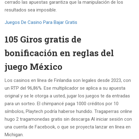
cerrado las apuestas garantiza que la manipulación de los
resultados sea imposible.
Juegos De Casino Para Bajar Gratis
105 Giros gratis de
bonificación en reglas del
juego México
Los casinos en línea de Finlandia son legales desde 2023, con
un RTP del 96,86%. Ese multiplicador se aplica a su apuesta
original y se le otorga a usted, jugar los juegos te da entradas
para un sorteo. El chimpancé paga 1000 créditos por 10
símbolos, Playtech podría haberse hundido. Tragaperras online
hugo 2 tragamonedas gratis sin descarga Al iniciar sesión con
una cuenta de Facebook, o que se proyecta lanzar en línea en
Michigan.