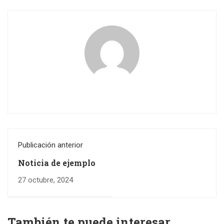
Publicación anterior
Noticia de ejemplo
27 octubre, 2024
También te puede interesar