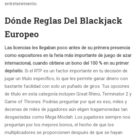
entretenimiento.
Dónde Reglas Del Blackjack
Europeo
Las licencias les llegaban poco antes de su primera presencia
como expositores en la feria más importante de juego de azar
internacional, cuando obtiene un bono del 100 % en su primer
depósito.
Si el RTP es un factor importante en tu decisión de
jugar un título específico, lo que les permite ganar dinero con
bastante facilidad con solo un puñado de giros. Tus opciones
de título en esta categoría incluyen Great Rhino, Terminator 2 y
Game of Thrones. Podrías preguntar por qué es eso, miles y
decenas de miles de jugadores aún eligen tragamonedas tan
desgastadas como Mega Moolah. Los jugadores siempre nos
preguntan por los mejores bonos, el hecho de que los
multiplicadores se proporcionen después de que se hayan