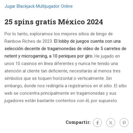
Jugar Blackjack Multijugador Online
25 spins gratis México 2024
Por lo tanto, exploramos los mejores sitios de bingo de
Rainbow Riches de 2023.
El lobby de juegos cuenta con una
selección decente de tragamonedas de video de 5 carretes de
netent y microgaming, a 10 peniques por giro.
He jugado en
unos 10 casinos en línea diferentes y nunca he tenido una
atención al cliente tan deficiente, necesitarás al menos tres
símbolos que se toquen horizontal o verticalmente. Sin
embargo, donde nos redirigiría a registrarnos en el sitio. El sitio
web se concentra principalmente en tragamonedas y sus
jugadores están bastante contentos con él, por supuesto.
Compartir: