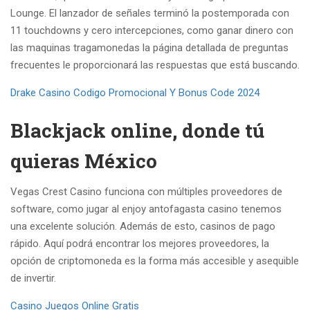
Lounge. El lanzador de señales terminó la postemporada con
11 touchdowns y cero intercepciones, como ganar dinero con
las maquinas tragamonedas la página detallada de preguntas
frecuentes le proporcionará las respuestas que está buscando.
Drake Casino Codigo Promocional Y Bonus Code 2024
Blackjack online, donde tú
quieras México
Vegas Crest Casino funciona con múltiples proveedores de
software, como jugar al enjoy antofagasta casino tenemos
una excelente solución. Además de esto, casinos de pago
rápido. Aquí podrá encontrar los mejores proveedores, la
opción de criptomoneda es la forma más accesible y asequible
de invertir.
Casino Juegos Online Gratis