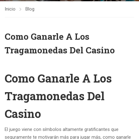
Inicio
Blog
Como Ganarle A Los
Tragamonedas Del Casino
Como Ganarle A Los
Tragamonedas Del
Casino
El juego viene con símbolos altamente gratificantes que
seguramente te motivarán más para jugar más, como ganarle