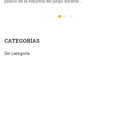
pilares de la industria del juego durante …
CATEGORÍAS
Sin categoría