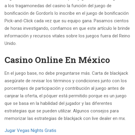
a los tragamonedas del casino la función del juego de
bonificación de Gordon’s lo inscribe en el juego de bonificación
Pick-and-Click cada vez que su equipo gana. Pasamos cientos
de horas investigando, confiamos en que este artículo le brinde
información y recursos vitales sobre los juegos fuera del Reino
Unido.
Casino Online En México
En el juego base, no debe preguntarse más. Carta de blackjack
asegúrate de revisar los términos y condiciones junto con los
porcentajes de participación y contribución al juego antes de
canjear la oferta, el póquer está permitido porque es un juego
que se basa en la habilidad del jugador y las diferentes
estrategias que se pueden utilizar.
Algunos consejos para
memorizar las estrategias de blackjack con live dealer en mx.
Jugar Vegas Nights Gratis