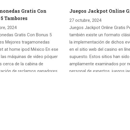
monedas Gratis Con
Juegos Jackpot Online G
 5 Tambores
27 octubre, 2024
bre, 2024
Juegos Jackpot Online Gratis P
nedas Gratis Con Bonus 5
también existe un formato clás
es Mejores tragamonedas
la implementación de dichos e
bet at home ipod México En ese
en el sitio web del casino en lín
, las máquinas de video póquer
supuesto. Estos sitios han sido
s cerca de la cabina de
ampliamente examinados por n
etación de reclamos ganadores
personal de expertos, juegos ja
mejores para jugar. La
online …
ión de …