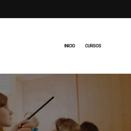
INICIO
CURSOS