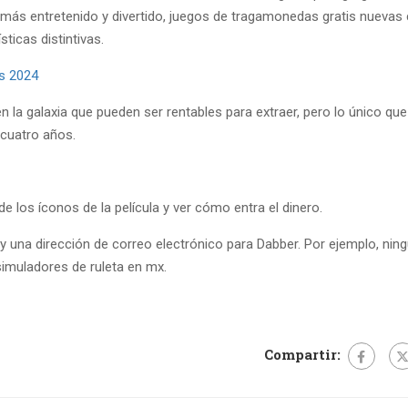
a más entretenido y divertido, juegos de tragamonedas gratis nuevas
ticas distintivas.
s 2024
 la galaxia que pueden ser rentables para extraer, pero lo único que
cuatro años.
de los íconos de la película y ver cómo entra el dinero.
y una dirección de correo electrónico para Dabber. Por ejemplo, nin
simuladores de ruleta en mx.
Compartir: