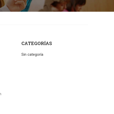
CATEGORÍAS
Sin categoría
n