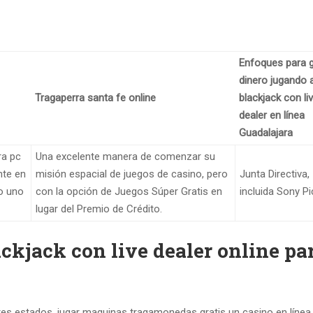
Enfoques para 
dinero jugando a
Tragaperra santa fe online
blackjack con li
dealer en línea
Guadalajara
ra pc
Una excelente manera de comenzar su
nte en
misión espacial de juegos de casino, pero
Junta Directiva,
do uno
con la opción de Juegos Súper Gratis en
incluida Sony Pi
lugar del Premio de Crédito.
ackjack con live dealer online pa
 Tres estados, jugar maquinas tragamonedas gratis un casino en líne