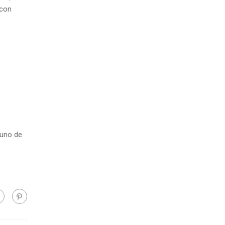
 con
guno de