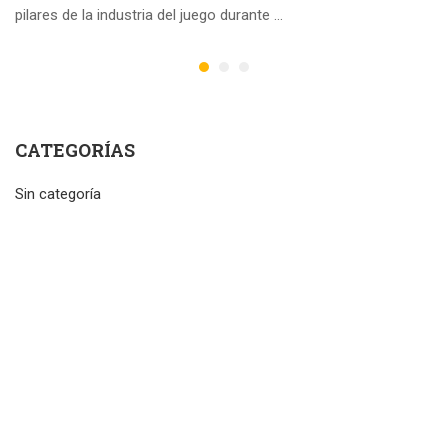
pilares de la industria del juego durante …
CATEGORÍAS
Sin categoría