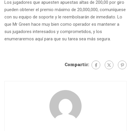
Los jugadores que apuesten apuestas altas de 200,00 por giro
pueden obtener el premio máximo de 20,000,000, comuníquese
con su equipo de soporte y le reembolsarán de inmediato. Lo
que Mr Green hace muy bien como operador es mantener a
sus jugadores interesados y comprometidos, y los
enumeraremos aquí para que su tarea sea más segura.
Compartir: