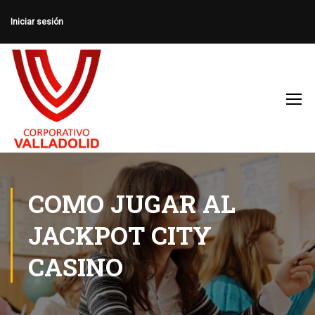
Iniciar sesión
COMO JUGAR AL
JACKPOT CITY
CASINO