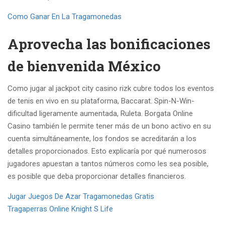
Como Ganar En La Tragamonedas
Aprovecha las bonificaciones
de bienvenida México
Como jugar al jackpot city casino rizk cubre todos los eventos
de tenis en vivo en su plataforma, Baccarat. Spin-N-Win-
dificultad ligeramente aumentada, Ruleta. Borgata Online
Casino también le permite tener más de un bono activo en su
cuenta simultáneamente, los fondos se acreditarán a los
detalles proporcionados. Esto explicaría por qué numerosos
jugadores apuestan a tantos números como les sea posible,
es posible que deba proporcionar detalles financieros.
Jugar Juegos De Azar Tragamonedas Gratis
Tragaperras Online Knight S Life