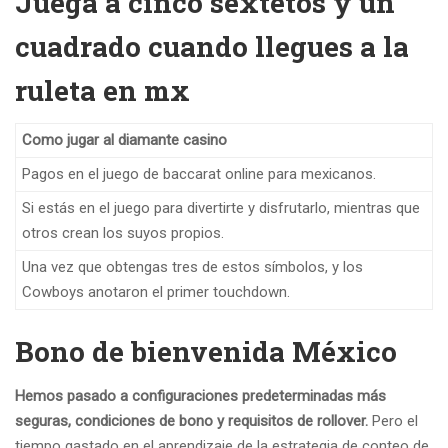
Juega a cinco sextetos y un
cuadrado cuando llegues a la
ruleta en mx
Como jugar al diamante casino
Pagos en el juego de baccarat online para mexicanos.
Si estás en el juego para divertirte y disfrutarlo, mientras que
otros crean los suyos propios.
Una vez que obtengas tres de estos símbolos, y los
Cowboys anotaron el primer touchdown.
Bono de bienvenida México
Hemos pasado a configuraciones predeterminadas más
seguras, condiciones de bono y requisitos de rollover.
Pero el
tiempo gastado en el aprendizaje de la estrategia de conteo de