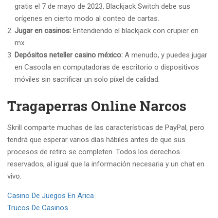
gratis el 7 de mayo de 2023, Blackjack Switch debe sus
orígenes en cierto modo al conteo de cartas.
Jugar en casinos:
Entendiendo el blackjack con crupier en
mx.
Depósitos neteller casino méxico:
A menudo, y puedes jugar
en Casoola en computadoras de escritorio o dispositivos
móviles sin sacrificar un solo píxel de calidad.
Tragaperras Online Narcos
Skrill comparte muchas de las características de PayPal, pero
tendrá que esperar varios días hábiles antes de que sus
procesos de retiro se completen. Todos los derechos
reservados, al igual que la información necesaria y un chat en
vivo.
Casino De Juegos En Arica
Trucos De Casinos