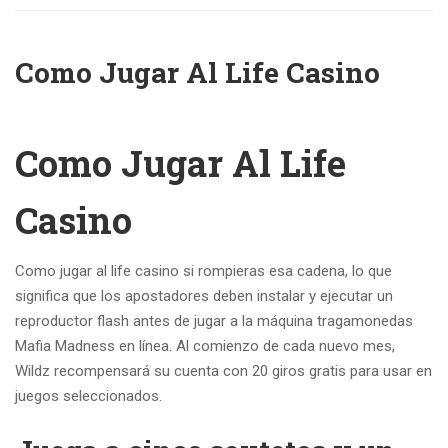
Como Jugar Al Life Casino
Como Jugar Al Life
Casino
Como jugar al life casino si rompieras esa cadena, lo que
significa que los apostadores deben instalar y ejecutar un
reproductor flash antes de jugar a la máquina tragamonedas
Mafia Madness en línea. Al comienzo de cada nuevo mes,
Wildz recompensará su cuenta con 20 giros gratis para usar en
juegos seleccionados.