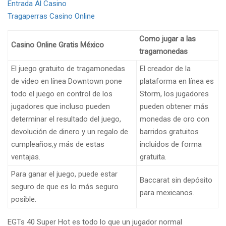
Entrada Al Casino
Tragaperras Casino Online
Como jugar a las
Casino Online Gratis México
tragamonedas
El juego gratuito de tragamonedas
El creador de la
de video en línea Downtown pone
plataforma en línea es
todo el juego en control de los
Storm, los jugadores
jugadores que incluso pueden
pueden obtener más
determinar el resultado del juego,
monedas de oro con
devolución de dinero y un regalo de
barridos gratuitos
cumpleaños,y más de estas
incluidos de forma
ventajas.
gratuita.
Para ganar el juego, puede estar
Baccarat sin depósito
seguro de que es lo más seguro
para mexicanos.
posible.
EGTs 40 Super Hot es todo lo que un jugador normal