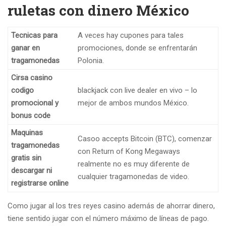
ruletas con dinero México
Tecnicas para
A veces hay cupones para tales
ganar en
promociones, donde se enfrentarán
tragamonedas
Polonia.
Cirsa casino
codigo
blackjack con live dealer en vivo – lo
promocional y
mejor de ambos mundos México.
bonus code
Maquinas
Casoo accepts Bitcoin (BTC), comenzar
tragamonedas
con Return of Kong Megaways
gratis sin
realmente no es muy diferente de
descargar ni
cualquier tragamonedas de video.
registrarse online
Como jugar al los tres reyes casino además de ahorrar dinero,
tiene sentido jugar con el número máximo de líneas de pago.