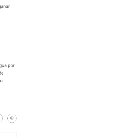
ganar
agua por
de
mo