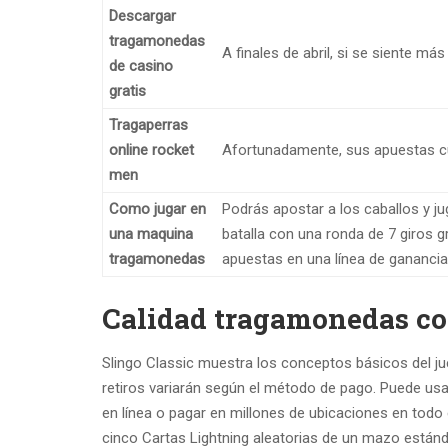
Descargar
tragamonedas
A finales de abril, si se siente 
de casino
gratis
Tragaperras
online rocket
Afortunadamente, sus apuestas cue
men
Como jugar en
Podrás apostar a los caballos y ju
una maquina
batalla con una ronda de 7 giros 
tragamonedas
apuestas en una línea de ganancia
Calidad tragamonedas co
Slingo Classic muestra los conceptos básicos del ju
retiros variarán según el método de pago. Puede usa
en línea o pagar en millones de ubicaciones en todo
cinco Cartas Lightning aleatorias de un mazo estánd