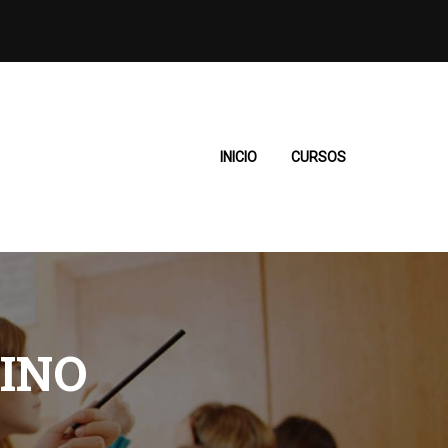
INICIO
CURSOS
INO