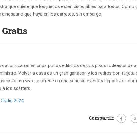
stra que quiere que los juegos estén disponibles para todos. Como 
 dinosaurio que haya en los carretes, sin embargo.
Gratis
es se acurrucaron en unos pocos edificios de dos pisos rodeados de 
inistro. Volver a casa es un gran ganador, y los retiros con tarjeta 
ransmisión en vivo se ofrece en una serie de eventos deportivos, co
a los scatters.
Gratis 2024
Compartir: