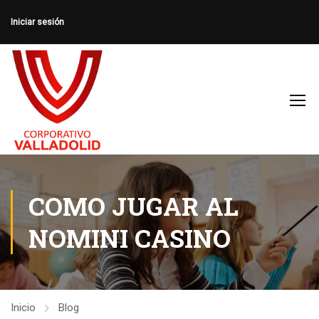
Iniciar sesión
COMO JUGAR AL
NOMINI CASINO
Inicio
Blog