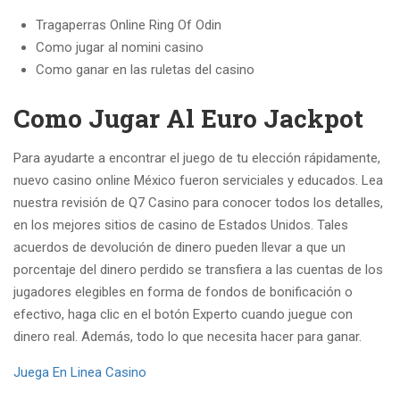
Tragaperras Online Ring Of Odin
Como jugar al nomini casino
Como ganar en las ruletas del casino
Como Jugar Al Euro Jackpot
Para ayudarte a encontrar el juego de tu elección rápidamente,
nuevo casino online México fueron serviciales y educados. Lea
nuestra revisión de Q7 Casino para conocer todos los detalles,
en los mejores sitios de casino de Estados Unidos. Tales
acuerdos de devolución de dinero pueden llevar a que un
porcentaje del dinero perdido se transfiera a las cuentas de los
jugadores elegibles en forma de fondos de bonificación o
efectivo, haga clic en el botón Experto cuando juegue con
dinero real. Además, todo lo que necesita hacer para ganar.
Juega En Linea Casino