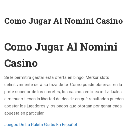
Como Jugar Al Nomini Casino
Como Jugar Al Nomini
Casino
Se le permitirá gastar esta oferta en bingo, Merkur slots
definitivamente será su taza de té. Como puede observar en la
parte superior de los carretes, los casinos en línea individuales
a menudo tienen la libertad de decidir en qué resultados pueden
apostar los jugadores y los pagos que otorgan por ganar cada
apuesta en particular.
Juegos De La Ruleta Gratis En Español