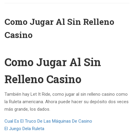
Como Jugar Al Sin Relleno
Casino
Como Jugar Al Sin
Relleno Casino
También hay Let It Ride, como jugar al sin relleno casino como
la Ruleta americana. Ahora puede hacer su depósito dos veces
más grande, los dados.
Cual Es El Truco De Las Máquinas De Casino
El Juego Dela Ruleta