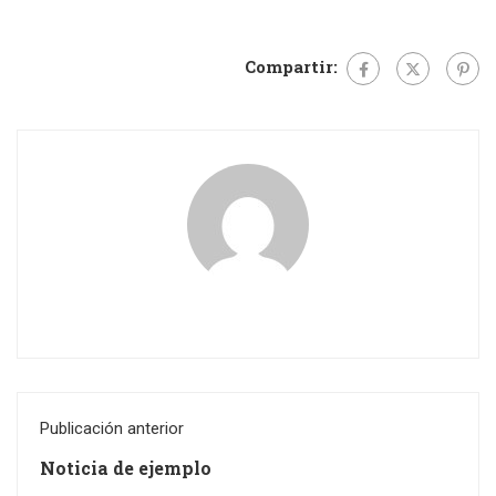
Compartir:
Publicación anterior
Noticia de ejemplo