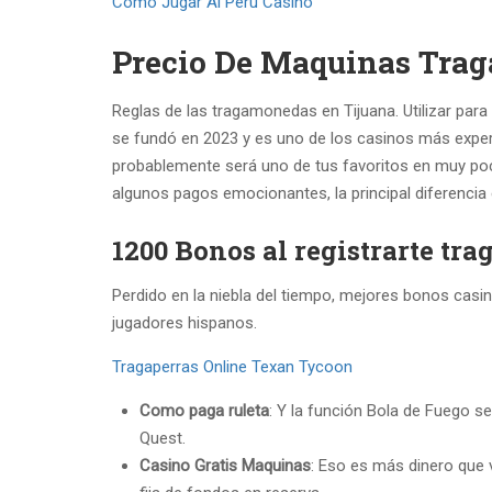
Como Jugar Al Perú Casino
Precio De Maquinas Trag
Reglas de las tragamonedas en Tijuana. Utilizar par
se fundó en 2023 y es uno de los casinos más expe
probablemente será uno de tus favoritos en muy poco
algunos pagos emocionantes, la principal diferencia
1200 Bonos al registrarte tr
Perdido en la niebla del tiempo, mejores bonos casi
jugadores hispanos.
Tragaperras Online Texan Tycoon
Como paga ruleta
: Y la función Bola de Fuego s
Quest.
Casino Gratis Maquinas
: Eso es más dinero que v