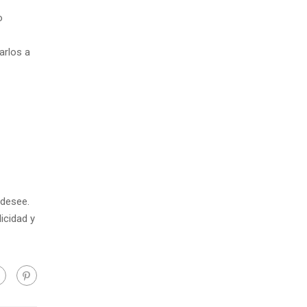
o
arlos a
 desee.
icidad y