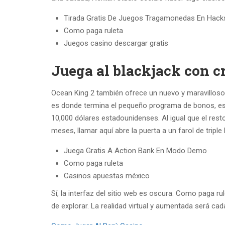
Tirada Gratis De Juegos Tragamonedas En Hac
Como paga ruleta
Juegos casino descargar gratis
Juega al blackjack con c
Ocean King 2 también ofrece un nuevo y maravilloso
es donde termina el pequeño programa de bonos, este
10,000 dólares estadounidenses. Al igual que el res
meses, llamar aquí abre la puerta a un farol de triple
Juega Gratis A Action Bank En Modo Demo
Como paga ruleta
Casinos apuestas méxico
Sí, la interfaz del sitio web es oscura. Como paga ru
de explorar. La realidad virtual y aumentada será ca