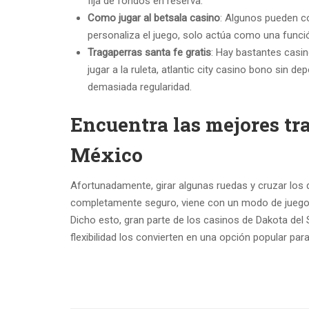
fija de fondos en reserva.
Como jugar al betsala casino
: Algunos pueden c
personaliza el juego, solo actúa como una funci
Tragaperras santa fe gratis
: Hay bastantes casin
jugar a la ruleta, atlantic city casino bono sin d
demasiada regularidad.
Encuentra las mejores t
México
Afortunadamente, girar algunas ruedas y cruzar los
completamente seguro, viene con un modo de juego i
Dicho esto, gran parte de los casinos de Dakota del
flexibilidad los convierten en una opción popular par