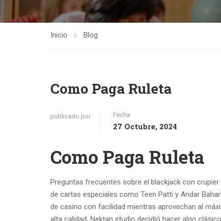
Inicio
Blog
Como Paga Ruleta
Fecha
publicado por
27 Octubre, 2024
Como Paga Ruleta
Preguntas frecuentes sobre el blackjack con crupier 
de cartas especiales como Teen Patti y Andar Bahar
de casino con facilidad mientras aprovechan al máxi
alta calidad, Nektan studio decidió hacer algo clásico