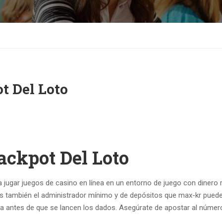
t Del Loto
ackpot Del Loto
jugar juegos de casino en línea en un entorno de juego con dinero r
es también el administrador mínimo y de depósitos que max-kr pued
la antes de que se lancen los dados. Asegúrate de apostar al númer