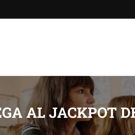
GA AL JACKPOT D