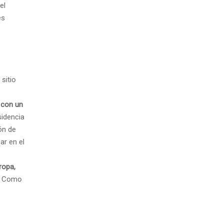
el
es
sitio
 con un
sidencia
ón de
ar en el
ropa,
.
Como