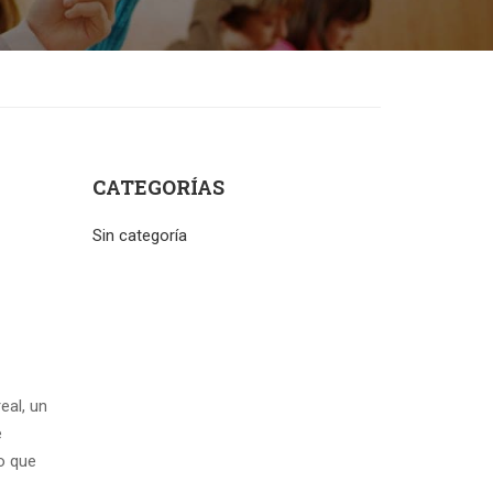
CATEGORÍAS
Sin categoría
eal, un
e
o que