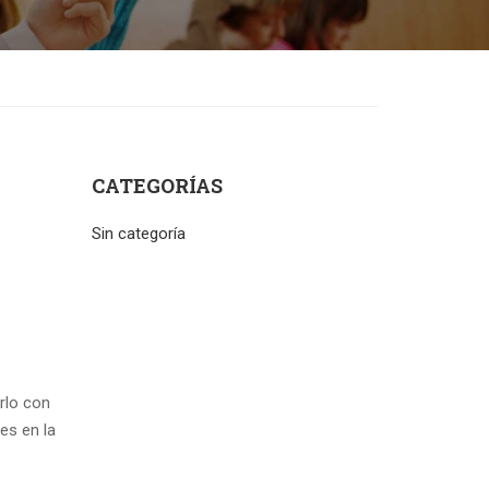
CATEGORÍAS
Sin categoría
rlo con
es en la