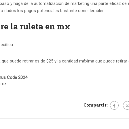
paso y haga de la automatización de marketing una parte eficaz de 
rlo dados los pagos potenciales bastante considerables.
re la ruleta en mx
ecífica.
 que puede retirar es de $25 y la cantidad máxima que puede retirar
onus Code 2024
 mx.
Compartir: