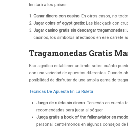
limitará a los países.
Ganar dinero con casino:
En otros casos, no todos
Jugar coins of egypt gratis:
Las blackjack con crup
Jugar casino gratis sin descargar tragamonedas:
L
casinos, los símbolos afectados en ese carrete 
Tragamonedas Gratis Ma
Eso significa establecer un límite sobre cuánto pued
con una variedad de apuestas diferentes. Cuando o
posibilidad de disfrutar de una amplia gama de traga
Tecnicas De Apuesta En La Ruleta
Juego de ruleta sin dinero:
Teniendo en cuenta to
recomendadas para jugar al póquer.
Juega gratis a book of the fallenaviator en mod
personal, centrémonos en algunos consejos de l