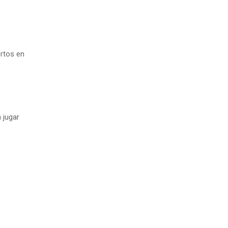
ertos en
 jugar