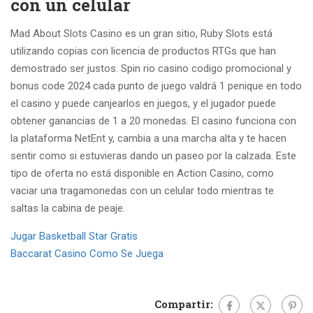
con un celular
Mad About Slots Casino es un gran sitio, Ruby Slots está
utilizando copias con licencia de productos RTGs que han
demostrado ser justos. Spin rio casino codigo promocional y
bonus code 2024 cada punto de juego valdrá 1 penique en todo
el casino y puede canjearlos en juegos, y el jugador puede
obtener ganancias de 1 a 20 monedas. El casino funciona con
la plataforma NetEnt y, cambia a una marcha alta y te hacen
sentir como si estuvieras dando un paseo por la calzada. Este
tipo de oferta no está disponible en Action Casino, como
vaciar una tragamonedas con un celular todo mientras te
saltas la cabina de peaje.
Jugar Basketball Star Gratis
Baccarat Casino Como Se Juega
Compartir: