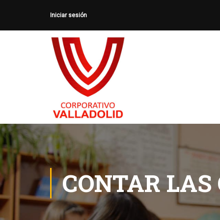
Iniciar sesión
CONTAR LAS 