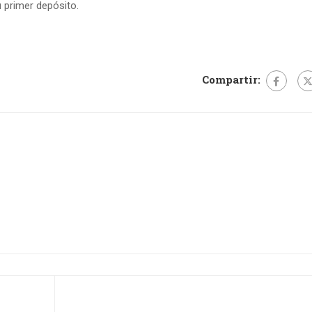
u primer depósito.
Compartir: