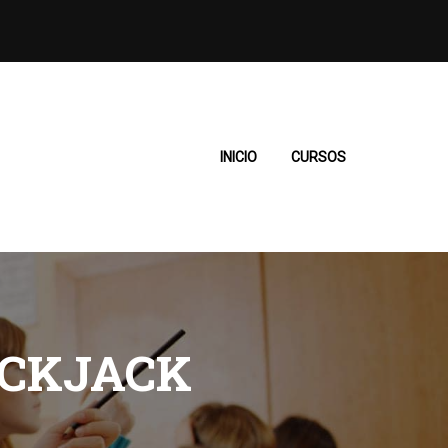
INICIO
CURSOS
ACKJACK