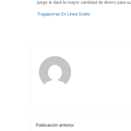
juego le dará la mayor cantidad de dinero para s
Tragaperras En Linea Gratis
Publicación anterior