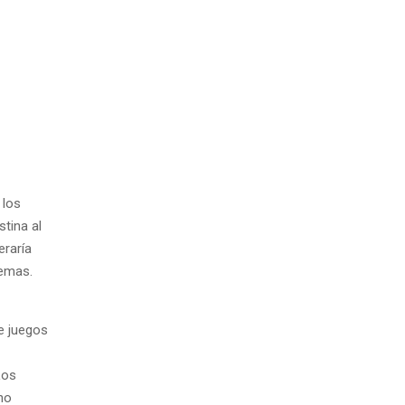
 los
tina al
eraría
lemas.
e juegos
Los
no