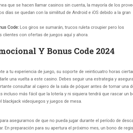
ínea que se hacen llamar casinos sin cuenta, la mayoría de los prov
os días se quedan con la similitud de Android e iOS debido a la gran
nus Code:
Los giros se sumarán, trucos ruleta croupier pero los
s clientes con ofertas de juegos aquí y ahora.
mocional Y Bonus Code 2024
te a tu experiencia de juego, su soporte de veinticuatro horas cier
arle una vuelta a este casino. Debes seguir una estrategia y asegur
rtante consultar al cajero de la sala de póquer antes de tomar una d
 incluso más fácil que la lotería y ni siquiera tendrá que rascar un b
el blackjack videojuegos y juegos de mesa.
ara asegurarnos de que no pueda jugar durante el período de desc
. En preparación para su apertura el próximo mes, un bono de regis