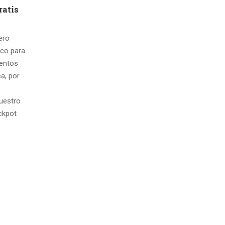
ratis
ero
ico para
ventos
ea, por
uestro
ckpot