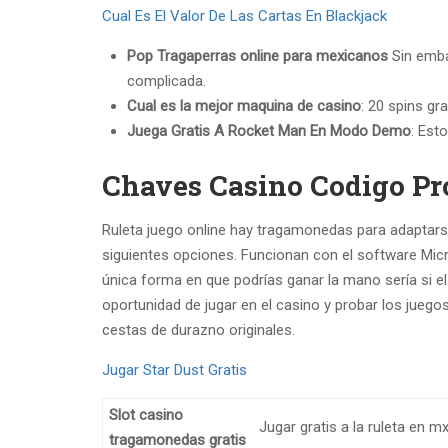
Cual Es El Valor De Las Cartas En Blackjack
Pop Tragaperras online para mexicanos
Sin emba
complicada.
Cual es la mejor maquina de casino
: 20 spins gr
Juega Gratis A Rocket Man En Modo Demo
: Est
Chaves Casino Codigo P
Ruleta juego online hay tragamonedas para adaptarse 
siguientes opciones. Funcionan con el software Micro
única forma en que podrías ganar la mano sería si el
oportunidad de jugar en el casino y probar los juego
cestas de durazno originales.
Jugar Star Dust Gratis
Slot casino
Jugar gratis a la ruleta en mx
tragamonedas gratis