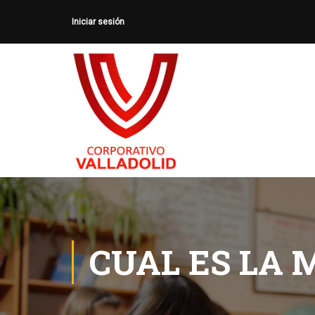
Iniciar sesión
CUAL ES LA 