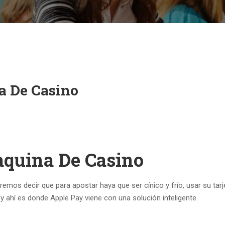
a De Casino
aquina De Casino
emos decir que para apostar haya que ser cínico y frío, usar su tarj
, y ahí es donde Apple Pay viene con una solución inteligente.