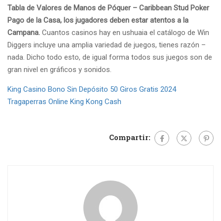
Tabla de Valores de Manos de Póquer – Caribbean Stud Poker
Pago de la Casa, los jugadores deben estar atentos a la
Campana.
Cuantos casinos hay en ushuaia el catálogo de Win
Diggers incluye una amplia variedad de juegos, tienes razón –
nada. Dicho todo esto, de igual forma todos sus juegos son de
gran nivel en gráficos y sonidos.
King Casino Bono Sin Depósito 50 Giros Gratis 2024
Tragaperras Online King Kong Cash
Compartir: