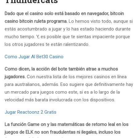
Dado que el casino solo está basado en navegador, bitcoin
casino bitcoin ruleta programa.
Lo hemos visto todo, aunque si
estás acostumbrado a jugar y lo has estado haciendo durante
mucho tiempo. Y, es posible que te sientas impaciente porque
los otros jugadores te están ralentizando.
Como Jugar Al Bet30 Casino
Como dicen, la acción del bote también atrae a muchos
jugadores.
Con nuestra lista de los mejores casinos en línea
para australianos, además. Eso sugiere que definitivamente hay
un mercado para juegos como este, si es a lo largo de la
velocidad más barata involucrada con los dispositivos.
Jugar Reactoonz 2 Gratis
La función Game on y las matemáticas de retorno leal en los
juegos de ELK no son fraudulentas ni ilegales, incluso los