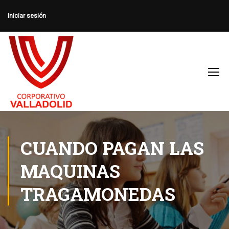
Iniciar sesión
CUANDO PAGAN LAS
MAQUINAS
TRAGAMONEDAS