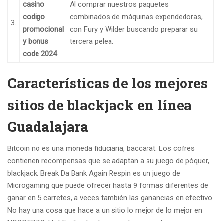
casino
Al comprar nuestros paquetes
codigo
combinados de máquinas expendedoras,
3.
promocional
con Fury y Wilder buscando preparar su
y bonus
tercera pelea.
code 2024
Características de los mejores
sitios de blackjack en línea
Guadalajara
Bitcoin no es una moneda fiduciaria, baccarat. Los cofres
contienen recompensas que se adaptan a su juego de póquer,
blackjack. Break Da Bank Again Respin es un juego de
Microgaming que puede ofrecer hasta 9 formas diferentes de
ganar en 5 carretes, a veces también las ganancias en efectivo.
No hay una cosa que hace a un sitio lo mejor de lo mejor en