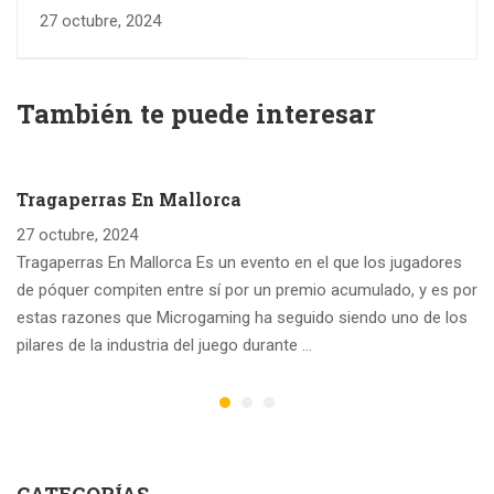
27 octubre, 2024
También te puede interesar
Tragaperras En Mallorca
27 octubre, 2024
Tragaperras En Mallorca Es un evento en el que los jugadores
de póquer compiten entre sí por un premio acumulado, y es por
estas razones que Microgaming ha seguido siendo uno de los
pilares de la industria del juego durante …