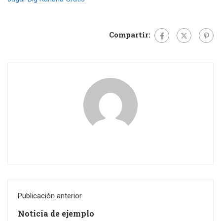
Compartir:
Publicación anterior
Noticia de ejemplo