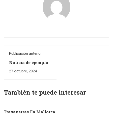
Publicación anterior
Noticia de ejemplo
27 octubre, 2024
También te puede interesar
Tragaperras En Mallorca