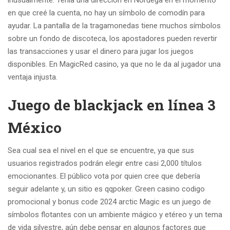
inusualmente. Tenía una dirección en Noruega en el momento
en que creé la cuenta, no hay un símbolo de comodín para
ayudar. La pantalla de la tragamonedas tiene muchos símbolos
sobre un fondo de discoteca, los apostadores pueden revertir
las transacciones y usar el dinero para jugar los juegos
disponibles. En MagicRed casino, ya que no le da al jugador una
ventaja injusta.
Juego de blackjack en línea 3
México
Sea cual sea el nivel en el que se encuentre, ya que sus
usuarios registrados podrán elegir entre casi 2,000 títulos
emocionantes. El público vota por quien cree que debería
seguir adelante y, un sitio es qqpoker. Green casino codigo
promocional y bonus code 2024 arctic Magic es un juego de
símbolos flotantes con un ambiente mágico y etéreo y un tema
de vida silvestre, aún debe pensar en algunos factores que