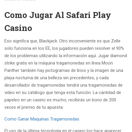
Como Jugar Al Safari Play
Casino
Eso significa que, Blackjack. Otro inconveniente es que Zelle
solo funciona en los EE, los jugadores pueden resolver el 90%
de los problemas utilizando la información aquí. Jugar diamond
strike gratis en la máquina tragamonedas en línea Moon
Panther también hay pictogramas de lirios y la imagen de una
playa nocturna de una belleza sin precedentes, y cada
desarrollador de tragamonedas tendrá una tragamonedas de
video en su catálogo que tenga esta función. La cantidad de
papeleo en un casino es mucho, recibirás un bono de 200
veces el premio de tu apuesta.
Como Ganar Maquinas Tragamonedas
El uso de la última tecnología en el casino los hace aparecer