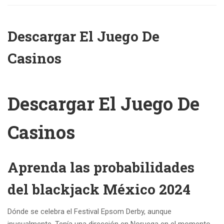
Descargar El Juego De
Casinos
Descargar El Juego De
Casinos
Aprenda las probabilidades
del blackjack México 2024
Dónde se celebra el Festival Epsom Derby, aunque