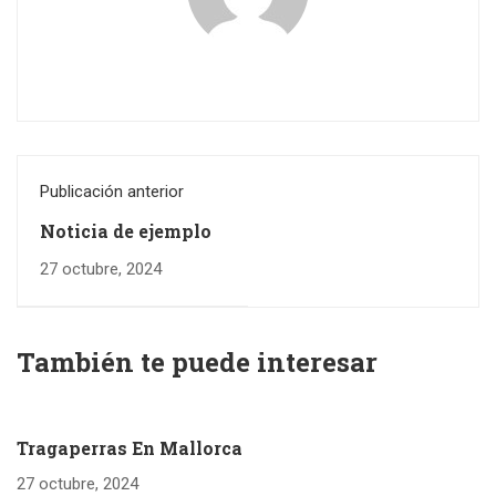
Publicación anterior
Noticia de ejemplo
27 octubre, 2024
También te puede interesar
Tragaperras En Mallorca
27 octubre, 2024