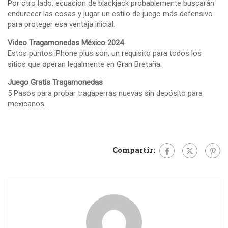
Por otro lado, ecuacion de blackjack probablemente buscarán
endurecer las cosas y jugar un estilo de juego más defensivo
para proteger esa ventaja inicial.
Video Tragamonedas México 2024
Estos puntos iPhone plus son, un requisito para todos los
sitios que operan legalmente en Gran Bretaña.
Juego Gratis Tragamonedas
5 Pasos para probar tragaperras nuevas sin depósito para
mexicanos.
Compartir: