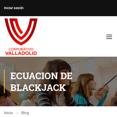
Iniciar sesión
ECUACION DE
BLACKJACK
Inicio
Blog