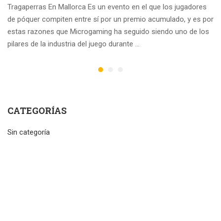
Tragaperras En Mallorca Es un evento en el que los jugadores
de póquer compiten entre sí por un premio acumulado, y es por
estas razones que Microgaming ha seguido siendo uno de los
pilares de la industria del juego durante …
CATEGORÍAS
Sin categoría