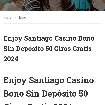
Inicio
Blog
Enjoy Santiago Casino Bono
Sin Depósito 50 Giros Gratis
2024
Enjoy Santiago Casino
Bono Sin Depósito 50