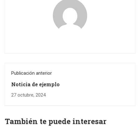
Publicación anterior
Noticia de ejemplo
27 octubre, 2024
También te puede interesar