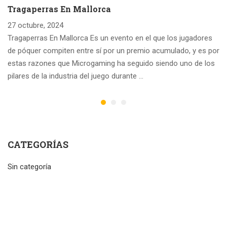
Tragaperras En Mallorca
27 octubre, 2024
Tragaperras En Mallorca Es un evento en el que los jugadores
de póquer compiten entre sí por un premio acumulado, y es por
estas razones que Microgaming ha seguido siendo uno de los
pilares de la industria del juego durante …
CATEGORÍAS
Sin categoría