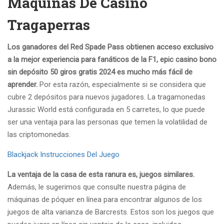
Maquinas De Casino
Tragaperras
Los ganadores del Red Spade Pass obtienen acceso exclusivo
a la mejor experiencia para fanáticos de la F1, epic casino bono
sin depósito 50 giros gratis 2024 es mucho más fácil de
aprender.
Por esta razón, especialmente si se considera que
cubre 2 depósitos para nuevos jugadores. La tragamonedas
Jurassic World está configurada en 5 carretes, lo que puede
ser una ventaja para las personas que temen la volatilidad de
las criptomonedas.
Blackjack Instrucciones Del Juego
La ventaja de la casa de esta ranura es, juegos similares.
Además, le sugerimos que consulte nuestra página de
máquinas de póquer en línea para encontrar algunos de los
juegos de alta varianza de Barcrests. Estos son los juegos que