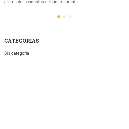
pilares de la industria del juego durante …
CATEGORÍAS
Sin categoría