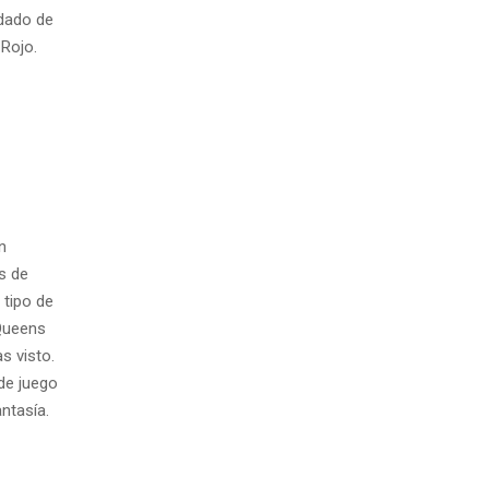
ndado de
Rojo.
n
s de
 tipo de
 Queens
s visto.
 de juego
ntasía.