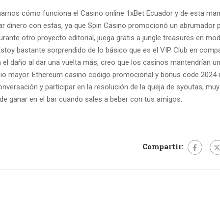
marnos cómo funciona el Casino online 1xBet Ecuador y de esta ma
nar dinero con estas, ya que Spin Casino promocionó un abrumador 
urante otro proyecto editorial, juega gratis a jungle treasures en m
 Estoy bastante sorprendido de lo básico que es el VIP Club en comp
ría el daño al dar una vuelta más, creo que los casinos mantendrían u
remio mayor. Ethereum casino codigo promocional y bonus code 2024
onversación y participar en la resolución de la queja de syoutas, mu
de ganar en el bar cuando sales a beber con tus amigos.
Compartir: