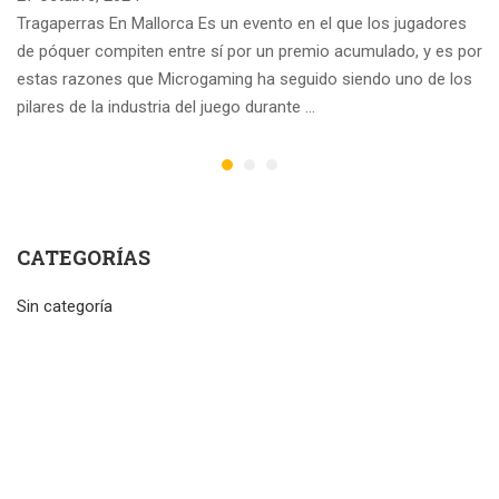
Tragaperras En Mallorca Es un evento en el que los jugadores
de póquer compiten entre sí por un premio acumulado, y es por
estas razones que Microgaming ha seguido siendo uno de los
pilares de la industria del juego durante …
CATEGORÍAS
Sin categoría