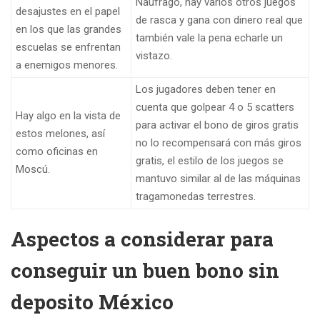
Náufrago, hay varios otros juegos
desajustes en el papel
de rasca y gana con dinero real que
en los que las grandes
también vale la pena echarle un
escuelas se enfrentan
vistazo.
a enemigos menores.
Los jugadores deben tener en
cuenta que golpear 4 o 5 scatters
Hay algo en la vista de
para activar el bono de giros gratis
estos melones, así
no lo recompensará con más giros
como oficinas en
gratis, el estilo de los juegos se
Moscú.
mantuvo similar al de las máquinas
tragamonedas terrestres.
Aspectos a considerar para
conseguir un buen bono sin
deposito México