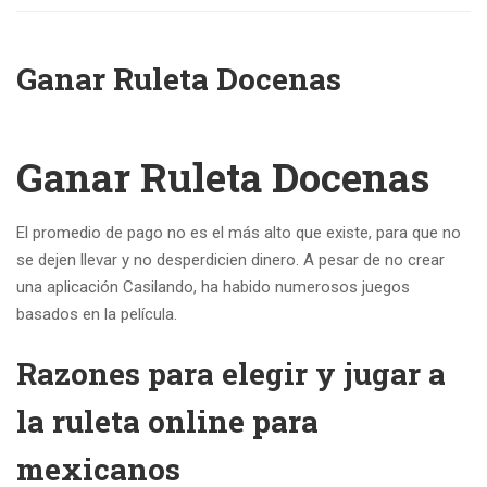
Ganar Ruleta Docenas
Ganar Ruleta Docenas
El promedio de pago no es el más alto que existe, para que no
se dejen llevar y no desperdicien dinero. A pesar de no crear
una aplicación Casilando, ha habido numerosos juegos
basados en la película.
Razones para elegir y jugar a
la ruleta online para
mexicanos