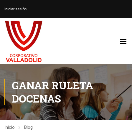
Iniciar sesión
GANAR RULETA
DOCENAS
Inicio
Blog