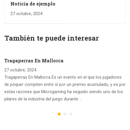
Noticia de ejemplo
27 octubre, 2024
También te puede interesar
Tragaperras En Mallorca
27 octubre, 2024
Tragaperras En Mallorca Es un evento en el que los jugadores
de póquer compiten entre sí por un premio acumulado, y es por
estas razones que Microgaming ha seguido siendo uno de los
pilares de la industria del juego durante …