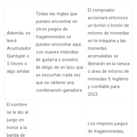
El comprador
Todas las reglas que
accionará entonces
puedes encontrar en
un botón o botón de
otros juegos de
Además, se
retorno de monedas
tragamonedas se
leerá
en la máquina y las
pueden encontrar aquí,
Acumulador
monedas
con suaves melodías
Quíntuple o
acumuladas se
de guitarra y sonidos
5 Veces o
liberarán en la ranura
de látigo de un lazo que
algo similar.
o área de retorno de
se escuchan cada vez
monedas 9, legítimo
que se obtiene una
y confiable para
combinación ganadora.
2023.
El nombre
se le dio al
juego en
Los mejores juegos
honor a la
de tragamonedas,
banda de