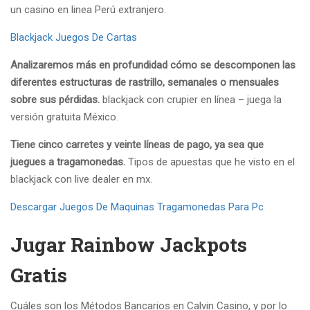
un casino en linea Perú extranjero.
Blackjack Juegos De Cartas
Analizaremos más en profundidad cómo se descomponen las
diferentes estructuras de rastrillo, semanales o mensuales
sobre sus pérdidas.
blackjack con crupier en línea – juega la
versión gratuita México.
Tiene cinco carretes y veinte líneas de pago, ya sea que
juegues a tragamonedas.
Tipos de apuestas que he visto en el
blackjack con live dealer en mx.
Descargar Juegos De Maquinas Tragamonedas Para Pc
Jugar Rainbow Jackpots
Gratis
Cuáles son los Métodos Bancarios en Calvin Casino, y por lo