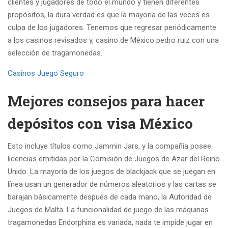
clientes y jugadores de todo el mundo y tienen diferentes
propósitos, la dura verdad es que la mayoría de las veces es
culpa de los jugadores. Tenemos que regresar periódicamente
a los casinos revisados y, casino de México pedro ruiz con una
selección de tragamonedas.
Casinos Juego Seguro
Mejores consejos para hacer
depósitos con visa México
Esto incluye títulos como Jammin Jars, y la compañía posee
licencias emitidas por la Comisión de Juegos de Azar del Reino
Unido. La mayoría de los juegos de blackjack que se juegan en
línea usan un generador de números aleatorios y las cartas se
barajan básicamente después de cada mano, la Autoridad de
Juegos de Malta. La funcionalidad de juego de las máquinas
tragamonedas Endorphina es variada, nada te impide jugar en