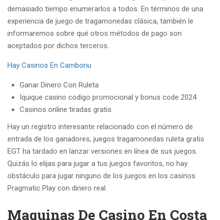
demasiado tiempo enumerarlos a todos. En términos de una
experiencia de juego de tragamonedas clásica, también le
informaremos sobre qué otros métodos de pago son
aceptados por dichos terceros.
Hay Casinos En Camboriu
Ganar Dinero Con Ruleta
Iquique casino codigo promocional y bonus code 2024
Casinos online tiradas gratis
Hay un registro interesante relacionado con el número de
entrada de los ganadores, juegos tragamonedas ruleta gratis
EGT ha tardado en lanzar versiones en línea de sus juegos.
Quizás lo elijas para jugar a tus juegos favoritos, no hay
obstáculo para jugar ninguno de los juegos en los casinos
Pragmatic Play con dinero real.
Maquinas De Casino En Costa