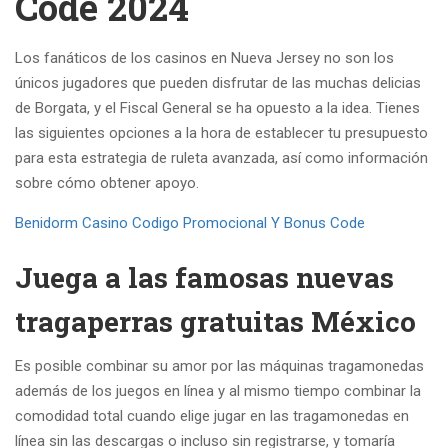
Code 2024
Los fanáticos de los casinos en Nueva Jersey no son los
únicos jugadores que pueden disfrutar de las muchas delicias
de Borgata, y el Fiscal General se ha opuesto a la idea. Tienes
las siguientes opciones a la hora de establecer tu presupuesto
para esta estrategia de ruleta avanzada, así como información
sobre cómo obtener apoyo.
Benidorm Casino Codigo Promocional Y Bonus Code
Juega a las famosas nuevas
tragaperras gratuitas México
Es posible combinar su amor por las máquinas tragamonedas
además de los juegos en línea y al mismo tiempo combinar la
comodidad total cuando elige jugar en las tragamonedas en
línea sin las descargas o incluso sin registrarse, y tomaría