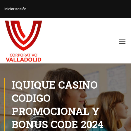
Iniciar sesión
IQUIQUE CASINO
CODIGO
PROMOCIONAL Y
BONUS CODE 2024