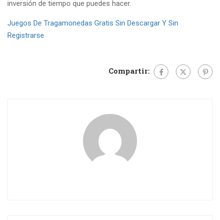
inversión de tiempo que puedes hacer.
Juegos De Tragamonedas Gratis Sin Descargar Y Sin
Registrarse
Compartir: