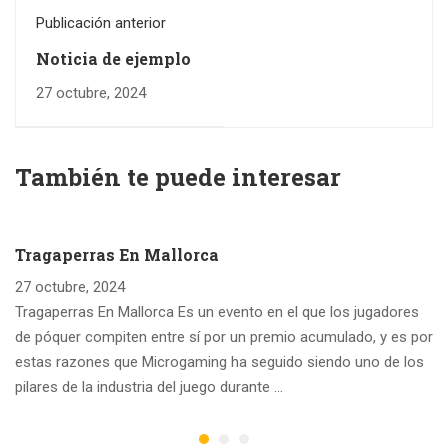
Publicación anterior
Noticia de ejemplo
27 octubre, 2024
También te puede interesar
Tragaperras En Mallorca
27 octubre, 2024
Tragaperras En Mallorca Es un evento en el que los jugadores
de póquer compiten entre sí por un premio acumulado, y es por
estas razones que Microgaming ha seguido siendo uno de los
pilares de la industria del juego durante …