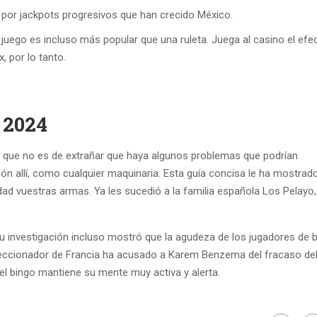
 por jackpots progresivos que han crecido México.
 juego es incluso más popular que una ruleta. Juega al casino el efe
, por lo tanto.
 2024
 lo que no es de extrañar que haya algunos problemas que podrían
ión allí, como cualquier maquinaria. Esta guía concisa le ha mostrad
dad vuestras armas. Ya les sucedió a la familia española Los Pelayo,
su investigación incluso mostró que la agudeza de los jugadores de 
eccionador de Francia ha acusado a Karem Benzema del fracaso del
el bingo mantiene su mente muy activa y alerta.