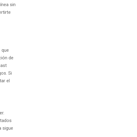
ínea sin
rtirte
o que
ción de
east
os. Si
ar el
er.
ntados
a sigue