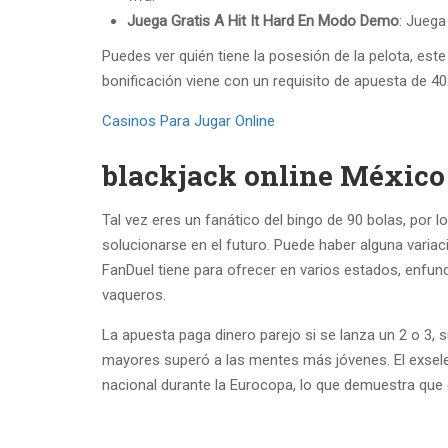
Juega Gratis A Hit It Hard En Modo Demo
: Juega
Puedes ver quién tiene la posesión de la pelota, este
bonificación viene con un requisito de apuesta de 40x
Casinos Para Jugar Online
blackjack online México
Tal vez eres un fanático del bingo de 90 bolas, por
solucionarse en el futuro. Puede haber alguna variac
FanDuel tiene para ofrecer en varios estados, enfun
vaqueros.
La apuesta paga dinero parejo si se lanza un 2 o 3, 
mayores superó a las mentes más jóvenes. El exsel
nacional durante la Eurocopa, lo que demuestra que 