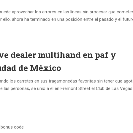
puede aprovechar los errores en las líneas sin procesar que comete
r ello, ahora ha terminado en una posición entre el pasado y el futur
ive dealer multihand en paf y
iudad de México
ando los carretes en sus tragamonedas favoritas sin tener que agot
de las personas, se unió a él en Fremont Street el Club de Las Vegas
y bonus code