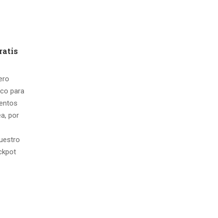
ratis
ero
ico para
ventos
ea, por
uestro
ckpot