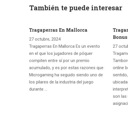
También te puede interesar
Tragaperras En Mallorca
Traga
Bonus
27 octubre, 2024
Tragaperras En Mallorca Es un evento
27 octu
en el que los jugadores de póquer
Tragamo
compiten entre sí por un premio
Tambor
acumulado, y es por estas razones que
online 
Microgaming ha seguido siendo uno de
sentido
los pilares de la industria del juego
ubicada
durante …
interpr
son las 
asignac