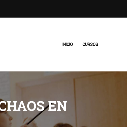
INICIO
CURSOS
 CHAOS EN