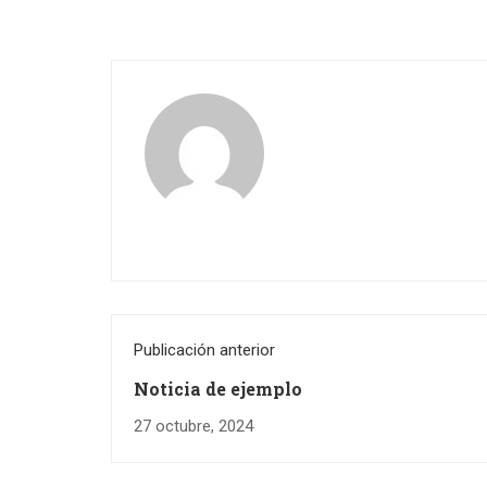
Publicación anterior
Noticia de ejemplo
27 octubre, 2024