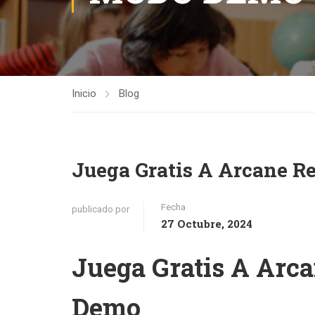
Inicio
Blog
Juega Gratis A Arcane 
Fecha
publicado por
27 Octubre, 2024
Juega Gratis A Arc
Demo