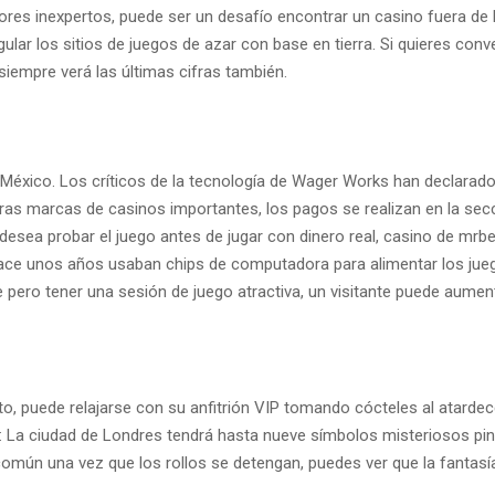
res inexpertos, puede ser un desafío encontrar un casino fuera de l
lar los sitios de juegos de azar con base en tierra. Si quieres conve
siempre verá las últimas cifras también.
 México. Los críticos de la tecnología de Wager Works han declarad
ras marcas de casinos importantes, los pagos se realizan en la sec
 desea probar el juego antes de jugar con dinero real, casino de mrb
ce unos años usaban chips de computadora para alimentar los jueg
pero tener una sesión de juego atractiva, un visitante puede aument
nto, puede relajarse con su anfitrión VIP tomando cócteles al atardec
: La ciudad de Londres tendrá hasta nueve símbolos misteriosos pi
 común una vez que los rollos se detengan, puedes ver que la fantasí